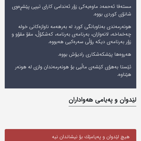
مستەفا ئەحمەد ماوەیەکی زۆر ئەندامی کارای تیپی پێشڕەوی
شانۆی کوردی بووە.
هونەرمەندی بەناوبانگی كورد لە بەرهەمە ناوازەکانی خولە
چەخماخە، لانەوازان، بەرنامەی بەرنامە، کەشکۆڵ، مقۆ مقۆ‌و و
زۆر به‌رنامه‌ی‌ دیكه‌ رۆڵی سەرەکیی هەبووە.
هه‌روه‌ها پێشكه‌شكاری‌ رادیۆش بووه‌.
ئێستا به‌هۆی‌ كێشه‌ی‌ ماڵیی‌ بۆ هونه‌رمه‌ندان وازی‌ له‌ هونه‌ر
هێناوه‌.
لێدوان و په‌یامی‌ هه‌واداران
هیچ لێدوان و په‌یامێك بۆ نیشاندان نیه‌