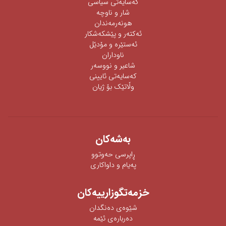
كەسایەتی سیاسی
شار و ناوچە
هونەرمەندان
ئه‌كته‌ر‌ و پێشكه‌شكار
ئه‌ستێره‌ و مۆدێل
ناوداران
شاعیر و نووسەر
كەسایەتی ئایینی
وڵاتێک بۆ ژیان
به‌شه‌كان
ڕاپرسی‌ حه‌وتوو
په‌یام و داواكاری‌
خزمەتگوزارییەکان
شێوه‌ی‌ ده‌نگدان
دەربارەی ئێمە