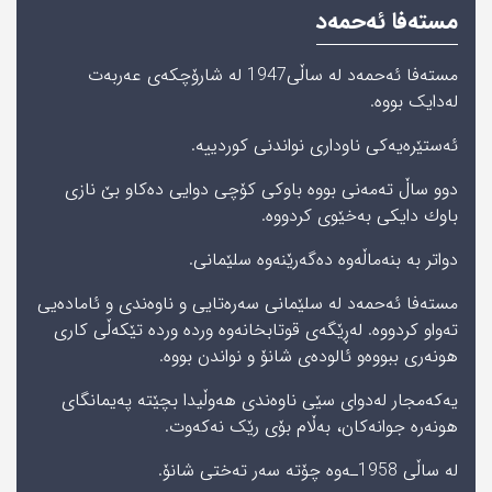
مستەفا ئەحمەد
مستەفا ئەحمەد له‌ ساڵی1947 لە شارۆچکەی عەربەت
لەدایک بووه‌.
ئەستێرەیەکی ناوداری نواندنی کوردییە.
دوو ساڵ‌ ته‌مه‌نی‌ بووه‌ باوكی‌ كۆچی‌ دوایی‌ ده‌كا‌و بێ‌ نازی‌
باوك دایکی‌ بەخێوی کردووه‌.
دواتر به‌ بنه‌ماڵه‌وه‌ ده‌گه‌رێنه‌وه‌ سلێمانی‌.
مستەفا ئەحمەد لە سلێمانی سەرەتایی و ناوەندی و ئامادەیی‌
تەواو کردووه‌. لەڕێگەی قوتابخانەوە وردە وردە تێکەڵی کاری
هونەری ببووه‌‌و ئالودەی شانۆ و نواندن بووه‌.
یەکەمجار لەدوای سێی ناوەندی هەوڵیدا بچێته‌ پەیمانگای
هونەرە جوانەکان، به‌ڵام بۆی‌ رێک نەکەوت.
له‌ ساڵی‌ 1958ـه‌وه‌ چۆته‌ سه‌ر ته‌ختی‌ شانۆ.