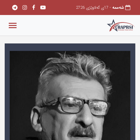
شەممه
- 17ی گەلاوێژی 2726