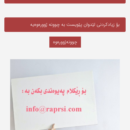
بۆ زیادکردنی لێدوان پێویست به‌ چوونە ژوورەوەیه‌
چوونەژوورەوە