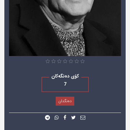
کۆی دەنگەکان
7
دەنگدان