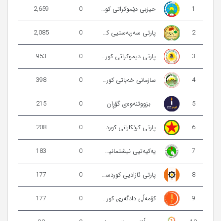
1
حیزبی دێموکراتی کوردستانی ئێران
0
2,659
2
پارتی سەربەستیی كوردستان
0
2,085
3
پارتی دیموکراتی کوردستان
0
953
4
سازمانی‌ خەباتی‌ کوردستانی‌ ئێران
0
398
5
بزووتنەوەی گۆڕان
0
215
6
پارتی کرێکارانی کوردستان
0
208
7
یەکیەتیی‌ نیشتمانیی کوردستان
0
183
8
پارتی ئازادیی کوردستان
0
177
9
كۆمه‌ڵی دادگه‌ری كوردستان
0
177