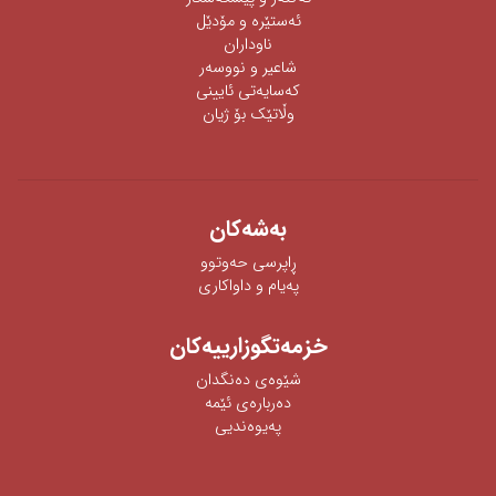
ئه‌ستێره‌ و مۆدێل
ناوداران
شاعیر و نووسەر
كەسایەتی ئایینی
وڵاتێک بۆ ژیان
به‌شه‌كان
ڕاپرسی‌ حه‌وتوو
په‌یام و داواكاری‌
خزمەتگوزارییەکان
شێوه‌ی‌ ده‌نگدان
دەربارەی ئێمە
پەیوەندیی