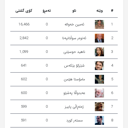
#
وێنه‌
ناو
ئەمڕۆ
کۆی گشتی
1
ئه‌مین خه‌واله
0
16,466
2
ئەنوەر سوڵتانپەنا
0
2,842
3
ناهید حوسێنی
0
1,099
4
شێرکۆ بێکەس
0
641
5
مامۆستا هێمن
0
602
6
عەبدوڵڵا پەشێو
0
600
7
ژه‌نه‌ڕاڵی پایيز
0
599
8
مسته‌ر كورد
0
591