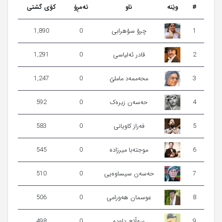
#
وێنه‌
ناو
ئەمڕۆ
کۆی گشتی
1
چرۆ سۆهرابی‌
0
1,890
2
قادر ئەلیاسی
0
1,291
3
محەممەد ماملێ
0
1,247
4
حەسەن زیرەک
0
592
5
فەراز کاویانی
0
583
6
موجتەبا میرزادە
0
545
7
حەسەن سیساوەیی
0
510
8
عوسمان ھەورامی
0
506
9
سەڵاح داودە
0
498