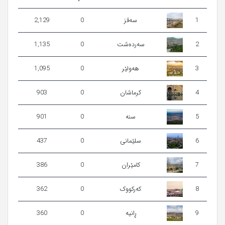
1
سەقز
0
2,129
2
سەردەشت
0
1,135
3
ھەولێر
0
1,095
4
كرماشان
0
903
5
سنه
0
901
6
سلێمانی
0
437
7
كامێران
0
386
8
کەرکووک
0
362
9
ڕانیە
0
360