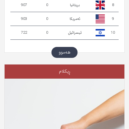
8
بریتانیا
0
907
9
ئەمریکا
0
903
10
ئیسرائیل
0
722
هەموو
ڕیکلام