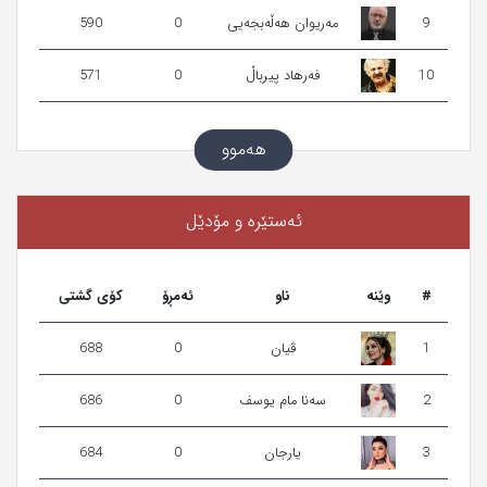
9
مەریوان ھەڵەبجەیی
0
590
10
فەرھاد پیرباڵ
0
571
هەموو
ئه‌ستێره‌ و مۆدێل
#
وێنه‌
ناو
ئەمڕۆ
کۆی گشتی
1
ڤیان
0
688
2
سەنا مام یوسف
0
686
3
یارجان
0
684