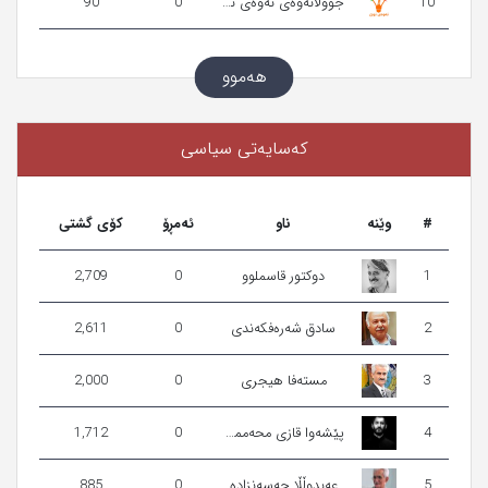
10
جووڵانەوەی نەوەی نوێ
0
90
هەموو
كەسایەتی سیاسی
#
وێنه‌
ناو
ئەمڕۆ
کۆی گشتی
1
دوکتور قاسملوو
0
2,709
2
سادق شە‌رە‌فکەندی
0
2,611
3
مستەفا ھیجری
0
2,000
4
پێشه‌وا قازی محه‌ممه‌د
0
1,712
5
عەبدوڵڵا حەسەنزادە
0
885