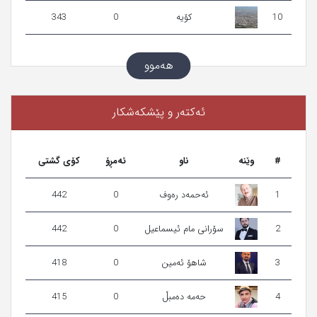
10
کۆیە
0
343
هەموو
ئه‌كته‌ر‌ و پێشكه‌شكار
#
وێنه‌
ناو
ئەمڕۆ
کۆی گشتی
1
ئه‌حمه‌د ره‌وف
0
442
2
سۆرانی مام ئیسماعیل
0
442
3
شاهۆ ئه‌مین
0
418
4
حه‌مه‌ ده‌مبڵ
0
415