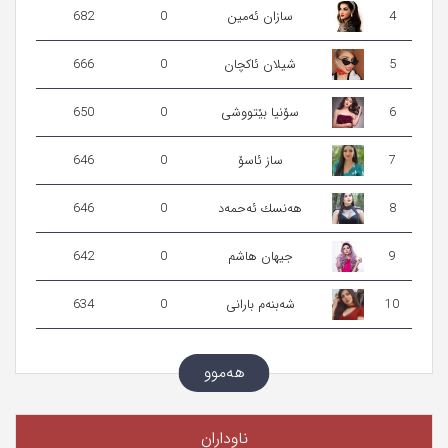
4
سازان ئەمین
0
682
5
شیلان ئاكچان
0
666
6
سۆنیا بێتووشی
0
650
7
ساز ئاسۆ
0
646
8
هەنسك ئه‌حمه‌د
0
646
9
جیهان هاشم
0
642
10
شه‌بنه‌م بارانی
0
634
هەموو
ناوداران