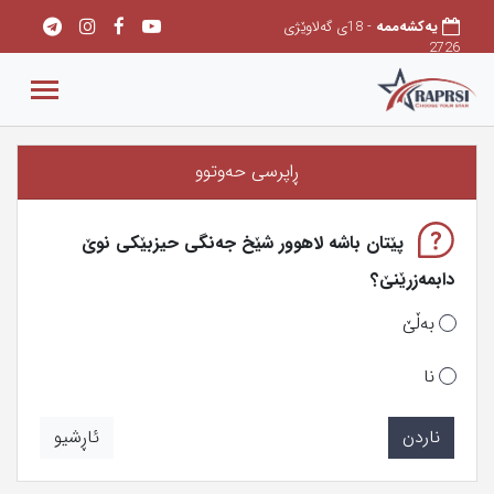
یەکشەممە
- 18ی گەلاوێژی
2726
ڕاپرسی‌ حه‌وتوو
پێتان باشه‌ لاهوور شێخ جه‌نگی‌ حیزبێكی‌ نوێ‌
دابمه‌زرێنێ‌؟
به‌ڵێ‌
نا
ناردن
ئاڕشیو