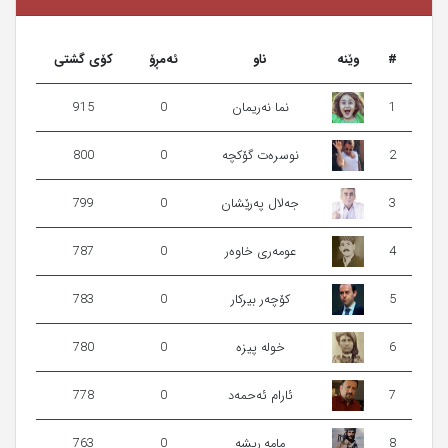
#
وێنه‌
ناو
ئەمڕۆ
کۆی گشتی
1
نما نه‌ریمان
0
915
2
نوسرەت گۆکچە
0
800
3
جەلال پەرێشان
0
799
4
عومەری خاوەر
0
787
5
کۆچەر بیرکار
0
783
6
خولە پیزە
0
780
7
ئارام ئه‌حمه‌د
0
778
8
مامه‌ ڕیشه‌
0
763