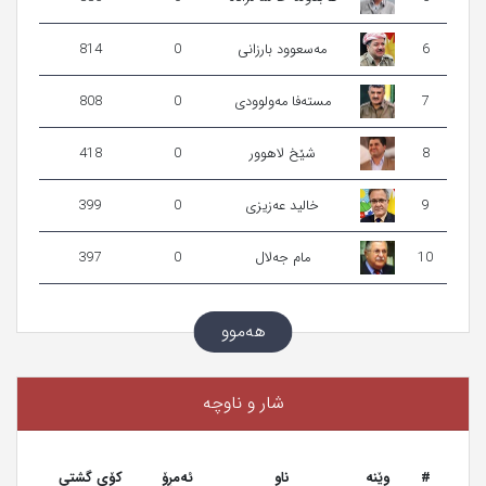
6
مەسعوود بارزانی
0
814
7
مستەفا مەولوودی
0
808
8
شێخ لاھوور
0
418
9
خالید عەزیزی
0
399
10
مام جەلال
0
397
هەموو
شار و ناوچە
#
وێنه‌
ناو
ئەمڕۆ
کۆی گشتی