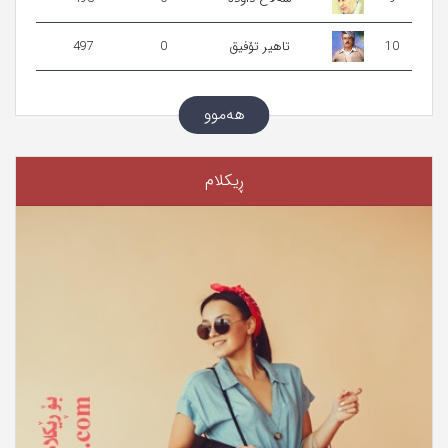
10
تاهیر تۆفیق
0
497
هەموو
ڕیکلام