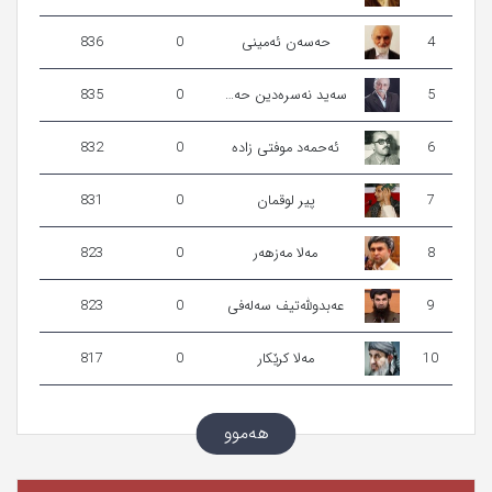
4
حەسەن ئەمینی
0
836
5
سه‌ید نه‌سره‌دین حه‌یده‌ری‌
0
835
6
ئەحمەد موفتی زادە
0
832
7
پیر لوقمان
0
831
8
مەلا مەزهەر
0
823
9
عەبدوللەتیف سەلەفی
0
823
10
مەلا کرێکار
0
817
هەموو