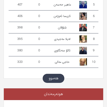
5
ماھیر حەسەن
0
407
6
ئاریسا ئەوژەن
0
406
7
شلۆڤان
0
398
8
لەیلا مەجیدی
0
395
9
ئاكۆ سه‌نگاوی‌
0
380
10
حاجی مەكی
0
320
هەموو
هونەرمەندان