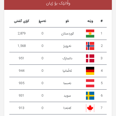
وڵاتێک بۆ ژیان
#
وێنه‌
ناو
ئەمڕۆ
کۆی گشتی
1
كوردستان
0
2,879
2
نەرویژ
0
1,568
3
دانمارک
0
951
4
ئەڵمانیا
0
944
5
نەمسا
0
935
6
سوید
0
931
7
کەنەدا
0
913