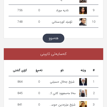
9
نادیە موراد
0
756
10
ئۆمێد کوردستانی
0
748
هەموو
كەسایەتی ئایینی
#
وێنه‌
ناو
ئەمڕۆ
کۆی گشتی
1
شێخ جه‌لال حسێنی
0
864
2
مه‌لا مه‌سعوود كانی‌ كورده‌یی‌
0
845
3
شێخ عێزەدین حوسەینی
0
841