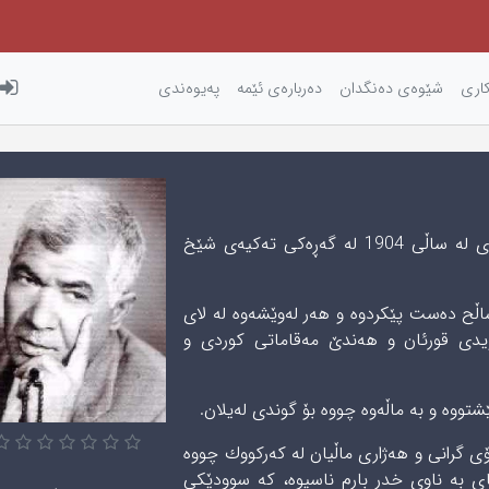
كاری‌
شێوه‌ی‌ ده‌نگدان
دەربارەی ئێمه
پەیوەندی
عەلی مەردان، مامۆستای مەقامات و گۆرانی کوردی له‌ ساڵى 1904 لە گەڕەکی تەکیەی شێخ
اڵح دەست پێکردوە و ھەر لەوێشەوە لە لای
دی قورئان و ھەندێ مەقاماتی کوردی و
وە و بە ماڵەوە چووە بۆ گوندی لەیلان.
به‌هۆى گرانى و هه‌ژارى ماڵیان لە كەركووك چووه‌
ناى بە ناوی خدر بارم ناسیوە، کە سوودێکی