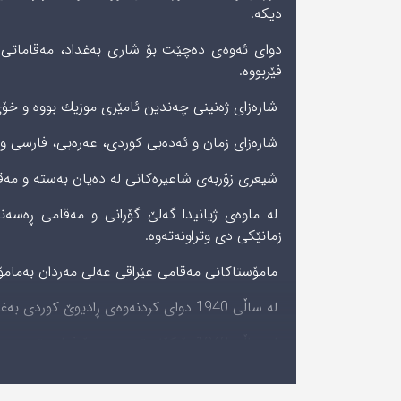
دیكه‌.
دواى ئه‌وه‌ى ده‌چێت بۆ شارى بەغداد، مەقاماتی
فێربووه‌.
شارەزای ژەنینی چەندین ئامێری موزیك بووه‌ و خۆی
شارەزای زمان و ئەدەبی کوردی، عەرەبی، فارسی و تو
شیعری زۆربەی شاعیرەکانی لە دەیان بەستە و مه‌قا
لە ماوەی ژیانیدا گەلێ گۆرانی و مەقامی ڕەسەنی
زمانێکی دی وتراونەتەوە.
مامۆستاکانی مەقامی عێراقی عەلی مەردان بەمامۆستا
له‌ ساڵى 1940 دواى كردنه‌وه‌ى ڕادیوێ كوردی بەغدا تا ساڵى 1972 لەوێ ماوەتەوە.
له‌ ساڵى 1948 بۆ کۆنسێرت چوه‌ بۆ فەلەستین و بەیرووت.
لە ساڵی 1965 لە ئێستگەی ڕادیۆی تاران و کرماشاندا چەندین مەقام و گۆرانی تۆمارکردووە.