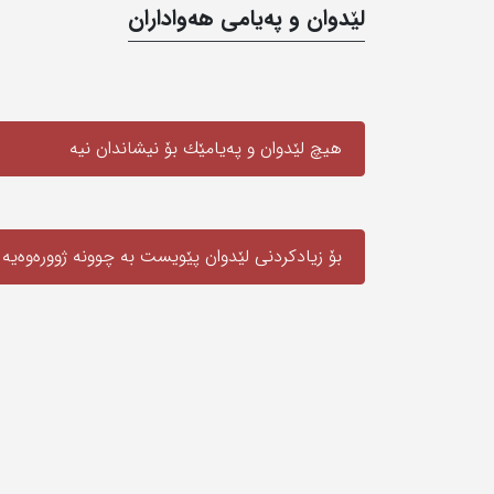
لێدوان و په‌یامی‌ هه‌واداران
لە ساڵی 1972 لە ئێستگەی کوردی بەغداد دواهه‌مین گۆرانی كه‌ بەستەیەک بووە تۆماری کردووە.
یەكێك لەوانە بووە كە بە مەقامی ئای‌ ئای، هۆرە، خا
بۆ بەڕێوەبردنی کونسێرت چوه‌ته‌ وڵاتانی سوریا، لو
وڵاتانەشەوە گۆرانیەكانی بڵاوكردۆته‌وه‌.
هیچ لێدوان و په‌یامێك بۆ نیشاندان نیه‌
بەشی زۆری بەرهەمەكانی مەقامن، لەوانە: هۆمایوو
مەسنەوەی و گەلێكی دیكە.
زیاتر لە 700 بەستەی ڕەسەنی كوردیی لێ بەجێ ماوە كە فریاى نه‌كه‌وت تۆماریان بكات.
بۆ زیادکردنی لێدوان پێویست به‌ چوونە ژوورەوەیه‌
لەگەڵ هونەرمەنداندا تیكەڵاو بووە. بە تایبەت لە گە
لە ساڵى 1981 له‌ ته‌مه‌ن
شاعیران و ھونەرمەندان بینێژن تا ھیچ کات و زەمە
له‌ شارى كه‌ركوك نێژراوە.
ناوه‌ندی ‌راپرسی