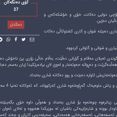
کۆی دەنگەکان
27
ۆچى دوایى ده‌كات، خۆی و خۆشکەکەی و
ڵیان ده‌ژین.
دەنگدان
چارى ده‌بێته‌ شوان و كارى كشتوكاڵى ده‌كات
اری و شوانی و گاوانی کردووە.
نى 15 ساڵیدا شه‌وانه‌ له‌ گوندى له‌یلان مه‌قام و گۆرانى ده‌ڵێت، بەڵام خاڵی زۆری پێ ناخۆش د
دەگرێت و دەڕواتە حەوتەغار و لەوێ لای برادەرێکیدا ژیان به‌سه‌ر ده‌با
وتەغاریش ئاواره‌ ده‌بێت و روو دەکاتە شارى ‌بەغداد.
له‌ شارى به‌غداد لەوێ دەستى كردووه‌ به‌ ‌كارکردن و پا
زیاترەوە چوه‌ته‌وه‌ بۆ شارى بەغداد و ھەوڵی داوە خۆی بگەینێتە
دار بوونە و شارەزاییەکی باشیان لە موزیكدا ھەبووە و له‌لاى ئه‌وان 
ا خانی ئەسفەهانی، ئەسغەرخانی هەمەدانی، سەیفەدینی كارزان و چەند کە