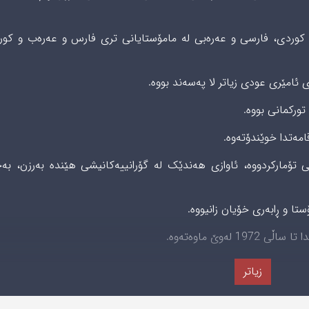
 كوردى، فارسى و عه‌ره‌بى لە مامۆستایانی تری فارس و عەرەب و کور
 ئامێری عودی زیاتر لا پەسەند بووە.
ركمانى بووه‌.
مه‌تدا خوێندۆتەوە.
 تۆمارکردووە، ئاوازی ھەندێک لە گۆرانییەکانیشی ھێندە بەرزن، بە
 و ڕابەری خۆیان زانیووه‌.
زیاتر