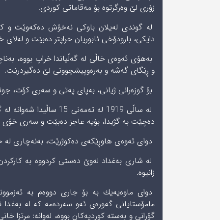
زۆری لێ وەرگرتوە بۆ مەقاماتی کوردی.
لە گوندى له‌یلان باوکی نەخۆش دەکەوێت و ك
دایکی، بارودۆخى ئابوریان خراپتر ده‌بێت و له‌لاى خا
به‌هۆى ئه‌وه‌ى خاڵی لە گەڵیاندا خراپ بووە، به‌نا
و ڕێگای گەشە و بەرەوپیشچوونی لێ دەگیردرێت.
بۆ گوزەرانی ژیانى، بەپای پەتی و سەری کۆت، جوتی
له‌ ساڵى 1919 له‌ ته‌مه‌
دەچێت بە گژیدا، بۆیه‌ عاجز دەبێت و سەری خۆی هەڵ
دواى ئه‌وه‌ى ھاوڕێكەی دەكوژرێت، به‌نه‌چارى لە حە
زانیوە.
دوای ماوەیەیك بە بۆ جاری دووەم بە ئەزموونی 
مامۆستایانی گەورەی ئەو سەردەمە کە لە بەغدا ناو
گۆرانی و بەستە كوردیەكان بووه‌، له‌وانه‌: مرتز