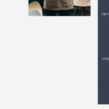
دەوە
چەند