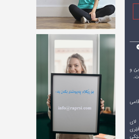
ەبێ و
ت.
ش ماوەیەک گه‌ڕاوه‌ته‌وه‌ شارى كەركووك، كه‌ ئه‌وكاته‌ تەنیا 4 مەقامی
 لای
فێرى
سێکی