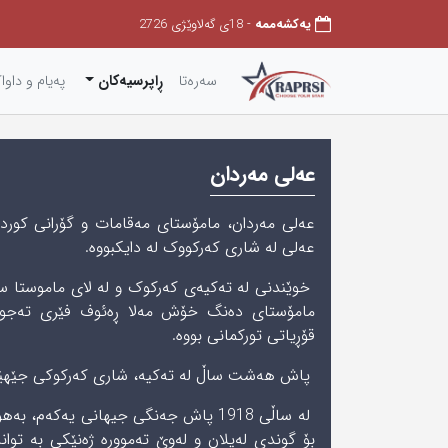
یەکشەممە
- 18ی گەلاوێژی 2726
سەرەتا
ڕاپرسیەکان
په‌یام و داوا
عەلی مەردان
عەلی له‌ شاری کەرکووک لە دایکبووە.
خوێندنی لە تەکیەی کەرکوک و لە لای ماموستا س
مامۆستای دەنگ خۆش مەلا ڕەئوف فێری تەجوی
قۆڕیاتی تورکمانی بووە.
پاش ھەشت ساڵ له‌ تەکیە، شاری کەرکوکی جێھێشتو
لە ساڵی 1918 پاش جەنگی جیهانی یەکەم، 
بۆ گوندى لەیلان و له‌وێ تەموورە ژەنێکی بە توا