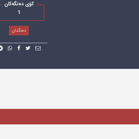
کۆی دەنگەکان
1
دەنگدان