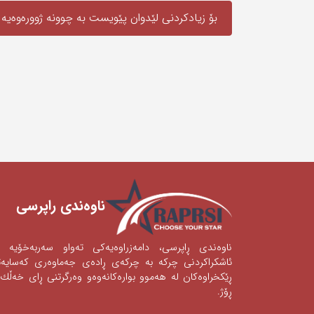
بۆ زیادکردنی لێدوان پێویست به‌ چوونە ژوورەوەیه‌
ناوه‌ندی ‌راپرسی
ناوه‌ندی‌ ڕاپرسی‌، دامه‌زراوه‌یه‌كی‌ ته‌واو سه‌ربه‌خۆیه‌
ئاشكراكردنی‌‌ چركه‌ به‌ چركه‌ی‌ ڕاده‌ی‌ جه‌ماوه‌ری‌ كه‌سای
ڕێكخراوه‌كان له‌ هه‌موو بواره‌كانه‌وه‌‌‌و وه‌رگرتنی‌ ڕای‌ خه‌ڵك 
ڕۆژ.