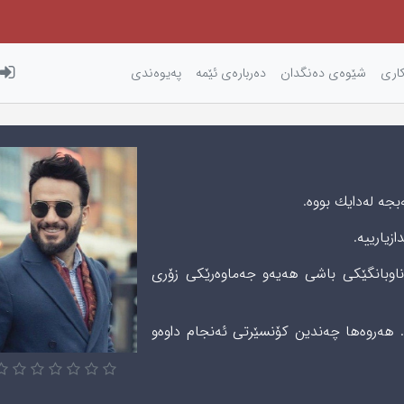
كاری‌
شێوه‌ی‌ ده‌نگدان
دەربارەی ئێمه
پەیوەندی
زیارییە.
بانگێکی باشی هەیە‌و جه‌ماوه‌رێكی‌ زۆری‌
 هەروەها چەندین کۆنسێرتی ئەنجام داوە‌و