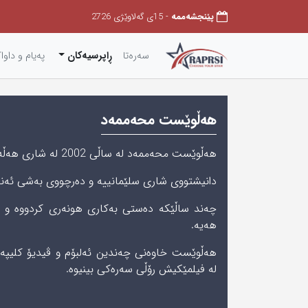
پێنجشەممه
- 15ی گەلاوێژی 2726
سەرەتا
ڕاپرسیەکان
په‌یام و داوا
هەڵوێست محەممەد
هەڵوێست محەممەد له‌ ساڵی‌ 2002 له‌ شاری هەڵەبجە له‌دایك بووه‌.
دانیشتووی‌ شاری‌ سلێمانییه‌ و دەرچووی بەشی ئەندا
چه‌ند ساڵێكه‌ دەستی بەکاری هونەری کردووە و ناو
هه‌یه‌.
هەڵوێست خاوەنی چەندین ئەلبۆم و ڤیدیۆ کلیپە.
له‌ فیلمێكیش رۆڵی‌ سه‌ره‌كی‌ بینیوه‌.