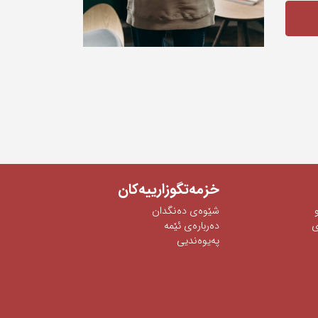
خزمەتگوزارییەکان
شێوه‌ی‌ ده‌نگدان
‌
دەربارەی ئێمە
پەیوەندیی