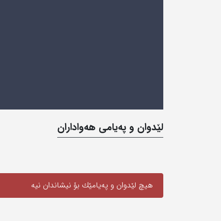
لێدوان و په‌یامی‌ هه‌واداران
هیچ لێدوان و په‌یامێك بۆ نیشاندان نیه‌