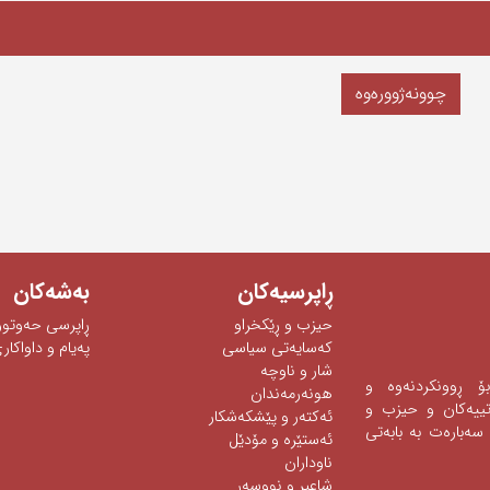
چوونەژوورەوە
ڕاپرسیه‌كان
به‌شه‌كان
حیزب و ڕێکخراو
ڕاپرسی‌ حه‌وتوو
كەسایەتی سیاسی
په‌یام و داواكاری
شار و ناوچە
 بۆ ڕوونكردنه‌وه‌ و
هونەرمەندان
ه‌تییه‌كان و حیزب و
ئه‌كته‌ر‌ و پێشكه‌شكار
سه‌باره‌ت به‌ بابه‌تی‌
ئه‌ستێره‌ و مۆدێل
ناوداران
شاعیر و نووسەر