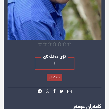
کۆی دەنگەکان
1
دەنگدان
كامەران عومەر