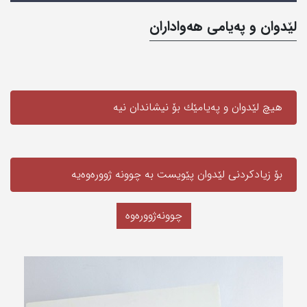
لێدوان و په‌یامی‌ هه‌واداران
هیچ لێدوان و په‌یامێك بۆ نیشاندان نیه‌
بۆ زیادکردنی لێدوان پێویست به‌ چوونە ژوورەوەیه‌
چوونەژوورەوە