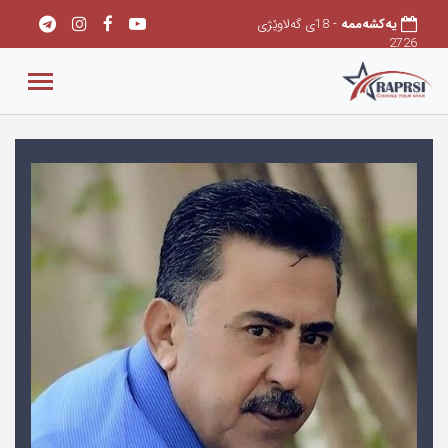
یەکشەممە
- 18ی گەلاوێژی
2726