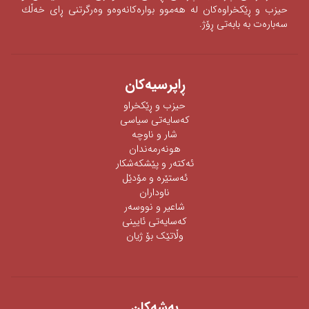
حیزب و ڕێكخراوه‌كان له‌ هه‌موو بواره‌كانه‌وه‌‌‌و وه‌رگرتنی‌ ڕای‌ خه‌ڵك
سه‌باره‌ت به‌ بابه‌تی‌ ڕۆژ.
ڕاپرسیه‌كان
حیزب و ڕێکخراو
كەسایەتی سیاسی
شار و ناوچە
هونەرمەندان
ئه‌كته‌ر‌ و پێشكه‌شكار
ئه‌ستێره‌ و مۆدێل
ناوداران
شاعیر و نووسەر
كەسایەتی ئایینی
وڵاتێک بۆ ژیان
به‌شه‌كان