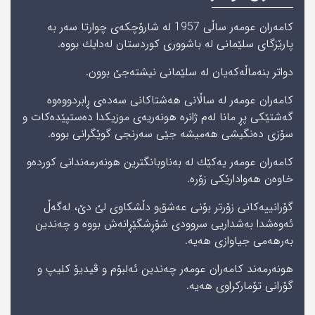
كامەران عومەر ساڵی 1957 لە شارۆچكه‌ی‌ چوارتا سەر بە
پارێزگای سلێمانی له‌ باشووری‌ كوردستان لەدایك بووە.
دواتر بنه‌ماڵه‌كه‌یان لە سلێمانی نیشتەجێ بوون.
کامەران عومەر لە ساڵانی هەشتاکانی سەدەی ڕابردووەوە
گەشتێکی پڕ مانا لەم ژانرە هونەریەی موزیکدا دەستپێدەکات و
سۆزی دەنگیشی هەمیشە جێی سەرنجی گوێگرانی بووە.
كامەران عومەر یه‌كێك له‌ به‌ناوبانگترین هونه‌رمه‌ندانی‌ كورده‌‌و
خاوه‌ن هه‌وادارێكی‌ زۆره‌.
گۆرانییه‌كانی‌ زۆرتر بۆنی‌ عه‌شق‌و دڵشكاوی‌ لێ‌ دێ، له‌گه‌ڵ‌
ئه‌وه‌شدا به‌شداريی‌ سروودی‌ شۆڕشگێڕانه‌ش بووه‌ و چه‌ندین
به‌رهه‌می جیاوازی هه‌یه‌.
هونه‌رمه‌ند كامەران عومەر چەندین ئەلبۆم و ڤیدیۆ کلیپ و
گۆرانی تۆمارکراوی هەیە.