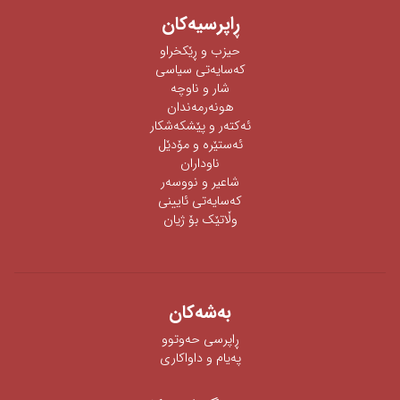
ڕاپرسیه‌كان
حیزب و ڕێکخراو
كەسایەتی سیاسی
شار و ناوچە
هونەرمەندان
ئه‌كته‌ر‌ و پێشكه‌شكار
ئه‌ستێره‌ و مۆدێل
ناوداران
شاعیر و نووسەر
كەسایەتی ئایینی
وڵاتێک بۆ ژیان
به‌شه‌كان
ڕاپرسی‌ حه‌وتوو
په‌یام و داواكاری‌