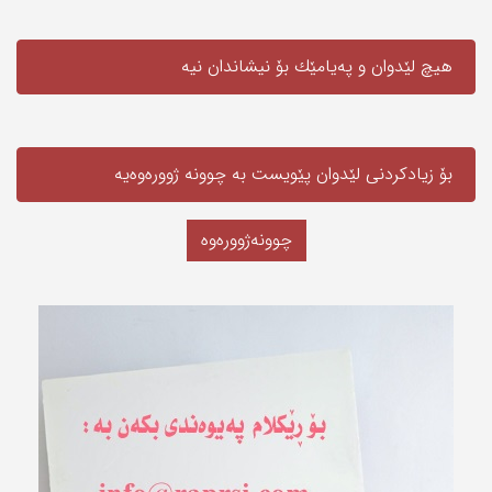
هیچ لێدوان و په‌یامێك بۆ نیشاندان نیه‌
بۆ زیادکردنی لێدوان پێویست به‌ چوونە ژوورەوەیه‌
چوونەژوورەوە