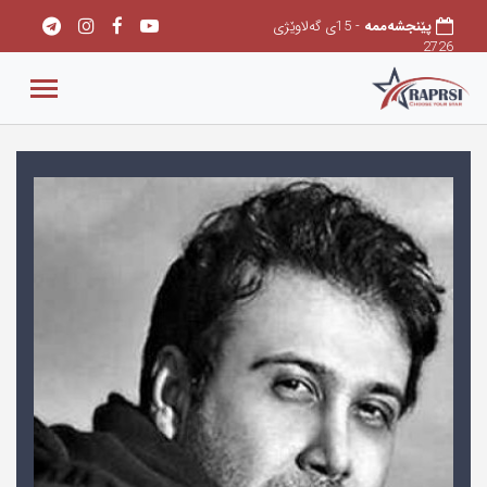
پێنجشەممه
- 15ی گەلاوێژی
2726