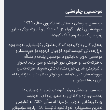
موحسین چاوەشی
موحسین چاوەشی حسێنی لەدایکبووی ساڵى 1979 لە
خوڕەمشاری‌ ئێران، گۆرانیبێژ، ئامادەکار و ئاوازدانەرێکی بواری
پۆپ و ڕۆکە و بە ڕەچەڵەک کوردە.
بەھۆی‌ کاری باوکییەوە کە کارمەندێکی کۆمپانیای نەوت بووە
لەڕۆژھەڵاتی کوردستانەوە کۆچیان کردووە بۆ خوڕەمشار و
موحسین لەوێ لەدایکبووە. موحسین پێنجەم منداڵە
لەخێزانەکەیدا و خاوەنی دوو خوشک و سێ برایە. لەدوای
داگیرکردنی شاری خوڕەمشار لەکاتی شه‌ڕدا، خێزانەکەیان
چووەتە شارەکانی کرماشان و دواتر مەشھەد و لەکۆتاییدا لە
تاران نیشتەجێبوون.
موحسین چاوەشی دوای ئەوە دیبلۆمی لە ژمێریارییدا
بەدەستھێناوە و کۆتایی به‌ سەربازییەکەی ھێناوە،
چالاکییەکانی لەبواری مۆسیقا لە ساڵی 2002 لە ئەلبومی
نەفرین دەستپێکرد. لەوکاتەوە تائێستا 150 پارچە مۆسیقای