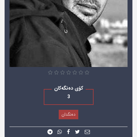
کۆی دەنگەکان
3
دەنگدان