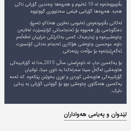
بڵاوبووەتەوە لە 10 ئەلبوم و ھەروەھا چەندین گۆرانی تاکی
ھەیە. ھەروەھا گۆرانیی فیلمی سەنتووری گووتووە.
لەکاتی بڵاوبونەوەی ئەلبومی نەفرین ھەتاکو ئەمڕۆ،
دەنگوباسی زۆر ھەبووە بۆ ئەنجامدانی کۆنێسێرت لەلایەن
چاوەشییەوە و ژمارەیەک کەس بەکارێکی خراپیان لەقەڵەم
داوە، موحسین چاوەشی ھۆکاری ئەنجام نەدانی کۆنسێرت
ئەگەڕێنێتەوە بۆ مۆڵەت پێنەدانی.
بۆ یەکەمین جار، لە ناوەڕاستی ساڵی 2015ـەدا لە گۆرانییەکی
ھاوبەشی لەگەڵ سینا سەرلەکدا بە ناوی مینا، توانیان
گۆرانییەکی ھاوبەشی کوردی و لوڕی بخوێنن پێکەوە. کە ئەمە
یەکەمین ھەنگاوی چاوەشی بوو بۆ گووتنی گۆرانی بە زمانی
دایک.
لێدوان و په‌یامی‌ هه‌واداران