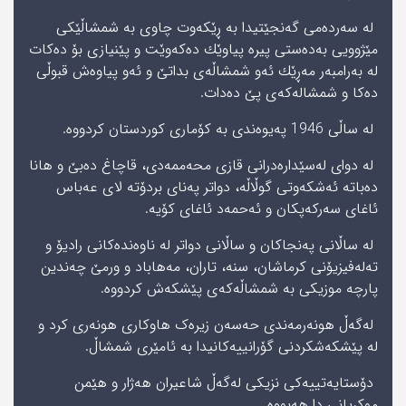
له‌ سه‌رده‌مى گه‌نجێتیدا به‌ ڕێكه‌وت چاوى به‌ شمشاڵێكى
مێژوویى به‌ده‌ستى پیره‌ پیاوێك ده‌كه‌وێت و پێنیازى بۆ ده‌كات
له‌ به‌رامبه‌ر مه‌ڕێك ئه‌و شمشاڵه‌ى بداتێ و ئه‌و پیاوه‌ش قبوڵى
ده‌كا و شمشاله‌كه‌ى پێ ده‌دات.
له‌ ساڵی 1946 پەیوەندی بە کۆماری كوردستان كردووه‌.
لە دوای لەسێدارەدرانی قازی محەممەدی، قاچاغ دەبێ و ھانا
دەباتە ئەشکەوتی گوڵاڵە، دواتر پەنای بردۆته‌ لاى عەباس
ئاغای سەرکەپکان و ئەحمەد ئاغای کۆیە.
لە ساڵانی پەنجاکان و ساڵانی دواتر لە ناوەندەکانی رادیۆ و
تەلەفیزیۆنی کرماشان، سنە، تاران، مەھاباد و ورمێ چەندین
پارچە موزیکی به‌ شمشاڵه‌كه‌ى پێشكه‌ش كردووه‌.
لەگەڵ ھونەرمەندی حەسەن زیرەک ھاوکاری ھونەری کرد و
لە پێشکەشکردنی گۆرانییەکانیدا بە ئامێری شمشاڵ.
دۆستایەتییەکی نزیکی لەگەڵ شاعیران ھەژار و ھێمن
موکریانی دا ھەبووە.