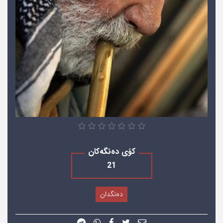
کۆی دەنگەکان
21
دەنگدان