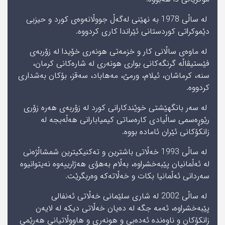
لە ساڵی 1978 بە نھێنی لەگەڵ جووڵانەوەی کورد و حیزبی
دێموکراتی کوردستانی ئێراندا كارى كردووه‌.
لە ماوەی ساڵانی کار و خزمەتی ھونەری خۆیدا لە زۆربەی
فێستیڤاڵە گرنگەکانی بواری ھونەری لە شاره‌كانى کرمان،
سنە، کرماشان، ئیلام، ورمێ، مەھاباد، سەقز، بۆکان به‌شدارى
كردووه‌.
لە سەر بانگھێشتی خوێندكارانی كورد لە زۆربەی ھەرە زۆری
رێوڕەسمی ساڵیادى كارەساتی كیمیابارانی ھەڵەبجە لە
زانكۆكانی ئێران ئامادە بووە.
له‌ ساڵى 1993 خه‌ڵاتى باشترین و ته‌كنیكیترین شمشاڵژه‌نى
له‌ ئه‌ڵمانیان پێبه‌خشراوه‌، به‌ڵام به‌هۆى هه‌ژارییه‌وه‌ نه‌یتوانیوه‌
سه‌ردانى ئه‌ڵمانیا بكات و خه‌ڵاته‌كه‌ وه‌ربگرێت.
لە ساڵی 2002 لە شارى سلێمانی خەڵاتی ئەنفالى
پێبه‌خشراوه‌، ئه‌مه‌ جگه‌ له‌ دەیان خەڵاتی دیكه‌ لە لایەن
زانكۆكان و ناوه‌نده‌ ئه‌ده‌بى و هونه‌رى و هاووڵاتیانى هه‌رێمى