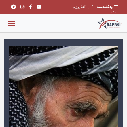
یەکشەممە
- 18ی گەلاوێژی
2726