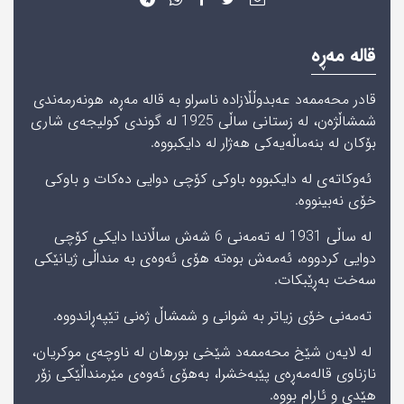
قالە مەڕە
قادر محەممەد عەبدوڵڵازادە ناسراو به قالە مەڕە، ھونەرمەندی
شمشاڵژەن، له‌ زستانى ساڵى 1925 لە گوندی کولیجەى شارى
بۆکان لە بنەماڵەیەكی هەژار له‌ دایكبووه‌.
ئه‌وكاته‌ى له‌ دایكبووه‌ باوكى كۆچى دوایى ده‌كات و باوكى
خۆى نه‌بینووه‌.
له‌ ساڵى 1931 لە تەمەنی 6 شه‌ش ساڵاندا دایكى کۆچی
دوایی كردووه‌، ئه‌مه‌ش بوه‌ته‌ هۆى ئه‌وه‌ى به‌ منداڵى ژیانێكی
سه‌خت به‌ڕێبكات.
تەمەنی خۆی زیاتر بە شوانی و شمشاڵ ژەنی تێپەڕاندووە.
لە لایەن شێخ محەممەد شێخی بورھان لە ناوچەی موكریان،
نازناوی قالەمەڕەی پێبەخشرا، به‌هۆى ئه‌وه‌ى مێرمنداڵێكی زۆر
ھێدی و ئارام بووە.