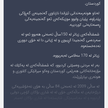
كوردستان.
لەناو هونەرمەندانی ئێراندا نازناوی گەنجینەی گەڕۆكی
پێدراوە، پێیان وابوو موزیكەكەی ئەو گەنجینەیەكی
ڕەسەنایەتی كوردییە.
شمشاڵەكەی زیاتر لە 150ساڵ تەمەنی هەبوو ئەو لە
سەردەمی گەنجیدا كڕیبوی و لە ژیانی دا لە خۆی دووری
نەدەخستەوه.
زیاتر لە 170 مەقامی لەبەربووه‌.
به‌ر له‌ مردنى وه‌سێتى كردبوو، كه‌ شمشاڵه‌كه‌ى له‌ یه‌كێك له‌
مۆزه‌خانه‌كانى هه‌رێمى كوردستان وه‌كو میراتێكى كلتورى و
هونه‌رى بپارێزرێت.
له‌ ساڵى 2009 له‌ ته‌مه‌نى 84 ساڵى بە ھۆی نەخۆشییەکی
درێژخایەن لە ماڵه‌كه‌ی خۆی لە لە شاری بۆکان کۆچی دوایی
کردووه‌ و له‌ مه‌راسیمێكى شایسته‌دا له‌ شارى بۆكان له‌سه‌ر
وه‌سێتى خۆى لە داوێنی ناڵەشکێنە لە پەنای گۆڕی ھونەرمەند