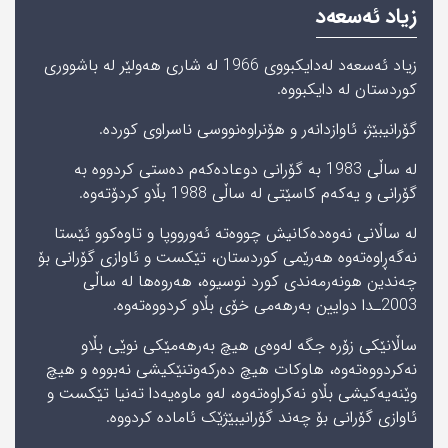
زیاد ئەسعەد
زیاد ئەسعەد لەدایکبووی 1966 لە شاری هەولێر له‌ باشووری‌
كوردستان لە دایکبووە.
گۆرانیبێژ، ئاوازدانەر و هۆنراوەنووسی ناسراوی کوردە.
لە ساڵی 1983 بە گۆرانی دوعادەکەم دەستی کردووە بە
گۆرانی و یەکەم کاسێتی لە ساڵی 1988 بڵاو کردۆته‌وه‌.
لە ساڵانی نەوەدەکانیش چووەتە ئەورووپا و تاوەکوو ئێستا
نەگەڕاوەتەوە ھەرێمی کوردستان، تێکست و ئاوازی گۆرانی بۆ
چەندین ھونەرمەندی کورد نوسیوە، ھەروەھا لە ساڵی
2003ـدا دوایین بەرھەمی خۆی بڵاو کردووەتەوە.
ساڵانێكی‌ زۆره‌ جگە لەوەی ھیچ بەرھەمێکی نوێی بڵاو
نەکردووەتەوە، ھاوکات ھیچ دەرکەوتنێکیشی نەبووە و ھیچ
وێنەیەکیشی بڵاو نەکراوەتەوە، لەو ماوەیەدا تەنیا تێکست و
ئاوازی گۆرانی بۆ چەند گۆرانیبێژێک ئامادە کردووە.