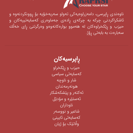
ناوه‌ندی‌ ڕاپرسی‌، دامه‌زراوه‌یه‌كی‌ ته‌واو سه‌ربه‌خۆیه‌ بۆ ڕوونكردنه‌وه‌ و
ئاشكراكردنی‌‌ چركه‌ به‌ چركه‌ی‌ ڕاده‌ی‌ جه‌ماوه‌ری‌ كه‌سایه‌تییه‌كان و
حیزب و ڕێكخراوه‌كان له‌ هه‌موو بواره‌كانه‌وه‌‌‌و وه‌رگرتنی‌ ڕای‌ خه‌ڵك
سه‌باره‌ت به‌ بابه‌تی‌ ڕۆژ.
ڕاپرسیه‌كان
حیزب و ڕێکخراو
كەسایەتی سیاسی
شار و ناوچە
هونەرمەندان
ئه‌كته‌ر‌ و پێشكه‌شكار
ئه‌ستێره‌ و مۆدێل
ناوداران
شاعیر و نووسەر
كەسایەتی ئایینی
وڵاتێک بۆ ژیان