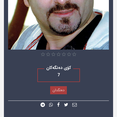
کۆی دەنگەکان
7
دەنگدان