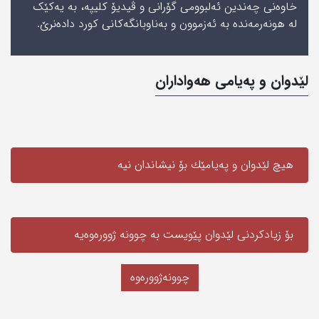
خاوەنی چەندین ئەلبوومی گۆرانی و ڤیدیۆ کلیپە، بە یەکێک
لە ھونەرمەندە بە ئەزموون و بەناوبانگەکانی کورد دادەنرێ.
لێدوان و په‌یامی‌ هه‌واداران
هیچ لێدوان و په‌یامێك بۆ نیشاندان نیه‌
بۆ زیادکردنی لێدوان پێویست به‌ چوونە ژوورەوەیه‌
چوونەژوورەوە