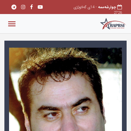
چوارشەممه
- 14ی گەلاوێژی
2726