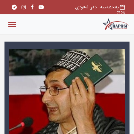
پێنجشەممه
- 15ی گەلاوێژی
2726