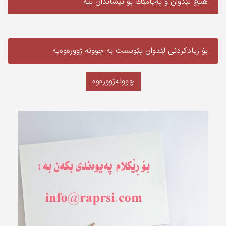
هیچ لێدوان و په‌یامێك بۆ نیشاندان نیه‌
بۆ زیادکردنی لێدوان پێویست به‌ چوونە ژوورەوەیه‌
چوونەژوورەوە