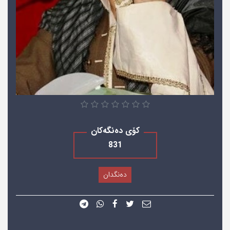
کۆی دەنگەکان
831
دەنگدان