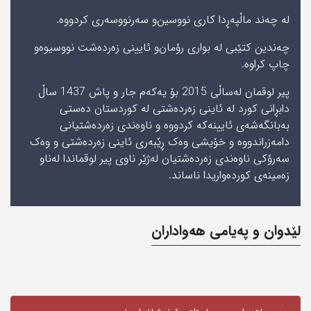
له‌ چه‌ند ماڵپه‌ڕدا كاری‌ نووسین‌و سه‌رنووسه‌ری‌ كردووه‌.
چه‌ندین كتێبی‌ له‌ بواری‌ رۆمان‌و ئایینی‌ زه‌رده‌شت نووسیوه‌‌و
چاپ كراوه‌.
پیر لوقمان لەساڵی 2015 بۆ یەکەم جار و پاش 1437 ساڵ
دابڕانی کورد لە ئاینی زەردەشتی لە کوردستان دەستی
بەبانگەشەی ئایینەکە کردووە و ناوەندی زەردەشتیانی
دامەزراندووە و خۆیشی وەک ڕێبەری ئاینی زەردەشتی و وەک
سەرۆکی ناوەندی زەردەشتیان لەژێر ناوی پیر لوقماندا لەناو
زەمینەی کوردەواریدا ناساند.
لێدوان و په‌یامی‌ هه‌واداران