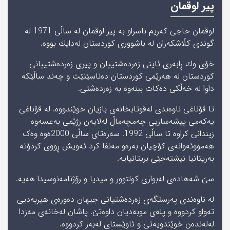
پیر لوقمان
لوقمان حاجی کەریم ناسراو به‌ پیر لوقمان لە ساڵی‌ 1971 لە
گوندی کڵاشکەران له‌ باشووری‌ كوردستان له‌دایك بووه‌.
خۆی وك ڕابه‌ری ئاینی زه‌رده‌شتییان و پیری زه‌رده‌شتییانی
كوردستان له ‌هه‌رێمی كوردستان ده‌ناسێنێت و چەند ساڵێکە
داوا لە خەڵکی دەکات ببنەوە بە زەردەشتی.
تا قۆناغی ناوەندی لەقوتابخانەی بازیان خوێندووە. لە قۆناغی
یەکەمی پیشەسازیی چەمچەماڵ لەلایەن رژێمی‌ به‌عسه‌وه‌
زیندانی کراوە تا ساڵی 1992. سەرەتای ساڵی 2000ەوە وەک
هەمووئەوانەی کۆچیان بەرەو مەنفا کرد ئەویش ڕووی کردۆتە
بەریتانیا نیشته‌جێی‌ بریتانیایه‌.
سێ شەهادەی لەبواری کولتوور و میدیا و رۆژنامەنوسیدا هەیە.
لە ناوەندی پەرستگەی زەردەشتیانی جیهان دەورەی هیربەدیی
تەواو کردووە و پلەی موبەدیان داوەتێ. پاشان لەخانەی مەزدا
لەلەندەن خوێندویەتی و ئاوێستای لەبەر کردووە.