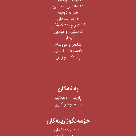
كەسایەتی سیاسی
شار و ناوچە
هونەرمەندان
ئه‌كته‌ر‌ و پێشكه‌شكار
ئه‌ستێره‌ و مۆدێل
ناوداران
شاعیر و نووسەر
كەسایەتی ئایینی
وڵاتێک بۆ ژیان
به‌شه‌كان
ڕاپرسی‌ حه‌وتوو
په‌یام و داواكاری‌
خزمەتگوزارییەکان
شێوه‌ی‌ ده‌نگدان