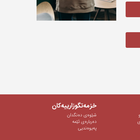
خزمەتگوزارییەکان
شێوه‌ی‌ ده‌نگدان
‌
دەربارەی ئێمە
پەیوەندیی