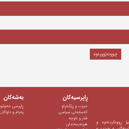
چوونەژوورەوە
ڕاپرسیه‌كان
به‌شه‌كان
حیزب و ڕێکخراو
ڕاپرسی‌ حه‌وتوو
كەسایەتی سیاسی
په‌یام و داواكاری
شار و ناوچە
 بۆ ڕوونكردنه‌وه‌ و
هونەرمەندان
ه‌تییه‌كان و حیزب و