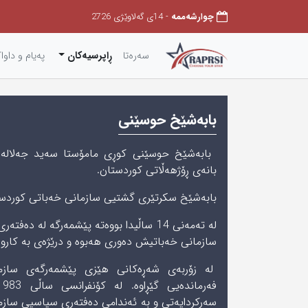
چوارشەممه
- 14ی گەلاوێژی 2726
سەرەتا
ڕاپرسیەکان
په‌یام و داوا
بابەشێخ حوسێنی
بانه‌ی‌ ڕۆژهه‌ڵاتی‌ كوردستان.
بابەشێخ سکرتێری گشتيی سازمانی خەباتی کوردستان
له تەمەنی 14 ساڵیدا بووەته پێشمەرگه لە 
سازمانی خەباتیش دەوری هەبوە و درێژەی به كارو 
لە زۆربەی شه‌ڕه‌كانی‌ هێزی پێشمەرگەی سازم
سەركردایەتی و به‌ ئه‌ندامی‌ دەفتەری سیاسیی سازم