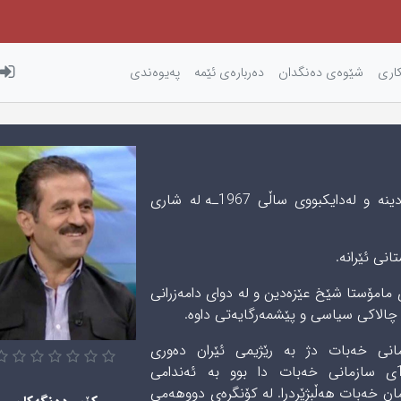
كاری‌
شێوه‌ی‌ ده‌نگدان
دەربارەی ئێمه
پەیوەندی
بابەشێخ حوسێنی كوڕی مامۆستا سەید جەلاله‌دینه و له‌دایكبووی‌ ساڵی‌ 1967ـه له‌ شاری‌
ی ئێرانه‌.
دەفتەری مامۆستا شێخ عێزەدین و لە دوای دامەزرانی
چالاكی سیاسی و پێشمەرگایەتی‌ داوه.
انی خەبات دژ بە رێژیمی‌ ئێران دەوری
فەرماندەیی گێڕاوە. له كۆنفرانسی ساڵی 1983ی سازمانی خەبات دا بوو به‌ ئەندامی
ان خه‌بات هەڵبژێردرا. له كۆنگرەی دووهەمی