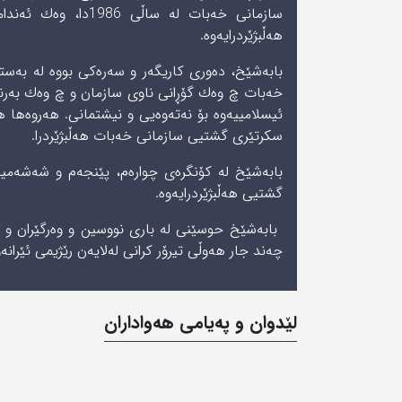
سازمانی خەبات له ساڵ
هەڵبژێردرایەوە.
بابەشێخ، دەوری كاریگەر و سەرەكی بووه‌ لە بەستن
خەبات چ وەك گۆڕانی ناوی سازمان و چ وەك بەرن
سكرتێری گشتیی‌ سازمانی‌ خه‌بات هەڵبژێردرا.
بابه‌شێخ له كۆنگرەی چوارەم، پێنجەم و شەشەمی
گشتیی هەڵبژێردرایەوە.
چه‌ند جار هەوڵی تیرۆر كرانی‌ له‌لایه‌ن رێژیمی‌ ئێرانه‌وه
لێدوان و په‌یامی‌ هه‌واداران