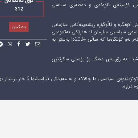
کۆی دەنگەکان
ی 1986دا، وەك ئەندامی كۆمیتەی ناوەندی و دەفتەری سیاسی
312
ی كۆنگرە و ئاڵوگۆڕە ڕیشەییەكانی سازمانی
دەنگدان
امەی سیاسيی سازمان لە هێزێكی نەتەوەیی
ئیسلامیيەوە بۆ نەتەوەیی و نیشتمانی. هەروەها هه‌ر لەو كۆنگرەدا كە ساڵی 2004دا به‌سترا به
شدا، به زۆرینەی دەنگ بۆ پۆستی سكرتێری
بابەشێخ حوسێنی له باری نووسین و وەرگێران و توێژینەوەی سیاسیی دا چالاكه‌ و له مەیدانی ن
‌ دراوه‌.