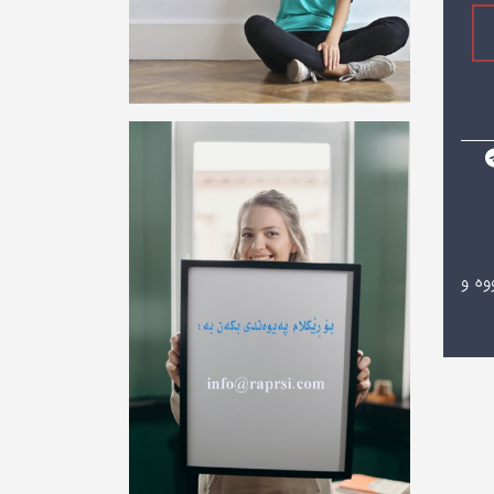
یزامیشدا 6 جار بریندار بووه و