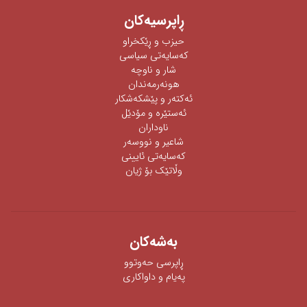
ڕاپرسیه‌كان
حیزب و ڕێکخراو
كەسایەتی سیاسی
شار و ناوچە
هونەرمەندان
ئه‌كته‌ر‌ و پێشكه‌شكار
ئه‌ستێره‌ و مۆدێل
ناوداران
شاعیر و نووسەر
كەسایەتی ئایینی
وڵاتێک بۆ ژیان
به‌شه‌كان
ڕاپرسی‌ حه‌وتوو
په‌یام و داواكاری‌