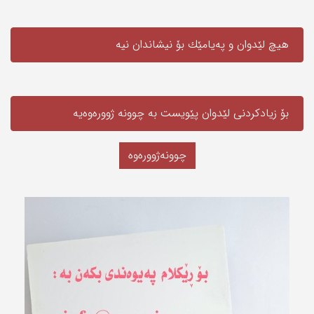
هیچ لێدوان و په‌یامێك بۆ نیشاندان نیه‌
بۆ زیادکردنی لێدوان پێویست به‌ چوونە ژوورەوەیه‌
چوونەژوورەوە