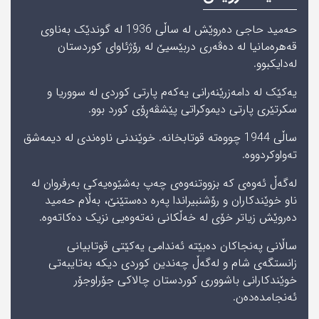
حەمید حاجی دەروێش لە ساڵی 1936 لە گوندێک بەناوی
قەهرەمانیا لە دەڤەری دربێسیێ له‌ رۆژئاوای‌ كوردستان
لەدایکبوو.
یەکێک لە دامەزرێنەرانی یەكەم پارتی كوردی لە سووریا و
سكرتێری پارتی دیموكراتی پێشڤەڕۆی كورد بوو.
ساڵی 1944 چووەتە قوتابخانە. خوێندنی ناوەندی لە دیمەشق
تەواوکردووە.
لەگەڵ ئەوەی کە بزووتنەوەی چەپ بەشێوەیەکی بەرفروان لە
ناو خوێندکاران و رۆشنبیراندا پەرە دەستێنێ، بەڵام حەمید
دەروێش زیاتر خۆی لە خەڵکانی نەتەوەیی نزیک دەکاتەوە.
ساڵانی پەنجاکان دەبێتە ئەندامی یەکێتی قوتابیانی
زانستگەی شام و لەگەڵ چەندین کوردی دیکە بەتایبەتی
خوێندکارانی باشووری کوردستان چالاکی جۆراوجۆر
ئەنجامدەدەن.