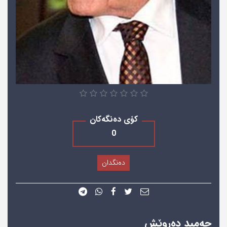
کۆی دەنگەکان
0
دەنگدان
حەمید دەروێش