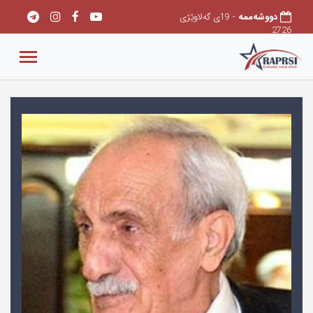
دووشەممه
- 19ی گەلاوێژی
2726