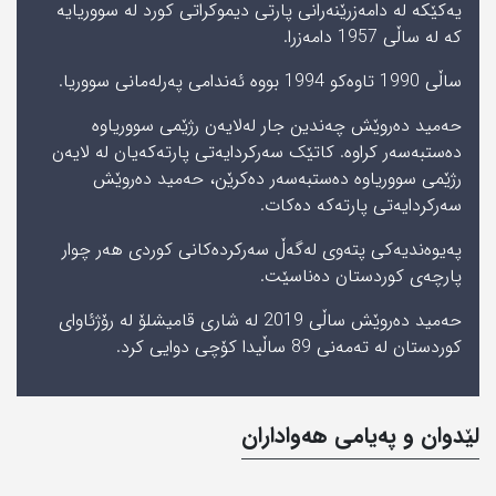
یەکێکە لە دامەزرێنەرانی پارتی دیموکراتی کورد لە سووریایه‌
کە لە ساڵی 1957 دامەزرا.
ساڵی 1990 تاوەکو 1994 بووە ئەندامی پەرلەمانی سووریا.
حەمید دەروێش چەندین جار لەلایەن رژێمی سووریاوە
ده‌ستبه‌سه‌ر کراوە. کاتێک سەرکردایەتی پارتەکەیان لە لایەن
رژێمی سووریاوە ده‌ستبه‌سه‌ر دەکرێن، حەمید دەروێش
سەرکردایەتی پارتەکە دەکات.
پەیوەندیەکی پتەوی لەگەڵ سەرکردەکانی کوردی هەر چوار
پارچەی کوردستان دەناسێت.
حەمید دەروێش ساڵی‌ 2019 له‌ شاری قامیشلۆ له‌ رۆژئاوای‌
كوردستان له‌ ته‌مه‌نی 89 ساڵیدا كۆچی دوایی كرد.
لێدوان و په‌یامی‌ هه‌واداران