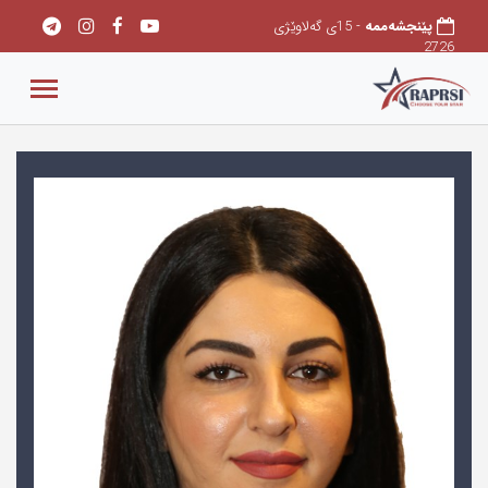
پێنجشەممه
- 15ی گەلاوێژی
2726