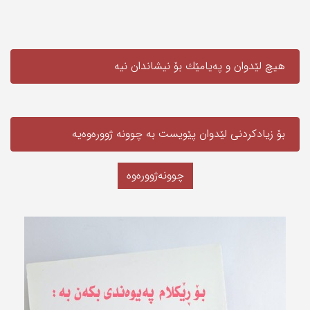
هیچ لێدوان و په‌یامێك بۆ نیشاندان نیه‌
بۆ زیادکردنی لێدوان پێویست به‌ چوونە ژوورەوەیه‌
چوونەژوورەوە