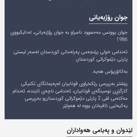
جوان رۆژبه‌یانی‌
جوان یوونس مه‌حموود ناسراو به‌ جوان رۆژبه‌یانی‌، له‌دایكبووی‌
1986
ئەندامی خولی پێنجه‌می‌ پەرلەمانی کوردستان له‌سه‌ر لیستی‌
پارتی‌ دێموكراتی‌ كوردستان
به‌كالۆریۆس هه‌یه‌.
پێشتر به‌رپرسی‌ رێكخراوی‌ قوتابیان له‌په‌یمانگای‌ تكنیكی‌
كارگێڕی‌ نوسینگه‌ی‌ قوتابیان، ئه‌ندامی‌ ناچه‌ی‌ ئاینده‌، ئه‌ندام
مه‌كته‌بی‌ لقی‌ 2 پارتی‌ دێموكراتی‌ كوردستان‌و به‌رپرسی‌
یه‌كیه‌تیی‌ ئافره‌تان بووه‌ له‌ هه‌ولێر
لێدوان و په‌یامی‌ هه‌واداران