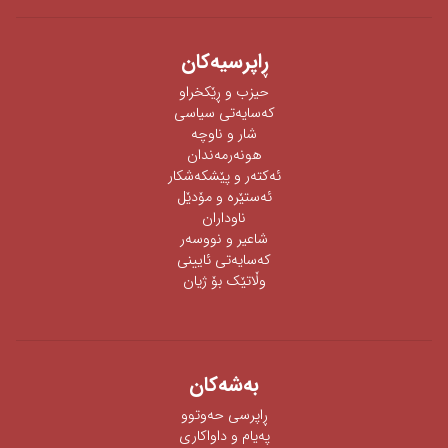
ڕاپرسیه‌كان
حیزب و ڕێکخراو
كەسایەتی سیاسی
شار و ناوچە
هونەرمەندان
ئه‌كته‌ر‌ و پێشكه‌شكار
ئه‌ستێره‌ و مۆدێل
ناوداران
شاعیر و نووسەر
كەسایەتی ئایینی
وڵاتێک بۆ ژیان
به‌شه‌كان
ڕاپرسی‌ حه‌وتوو
په‌یام و داواكاری‌