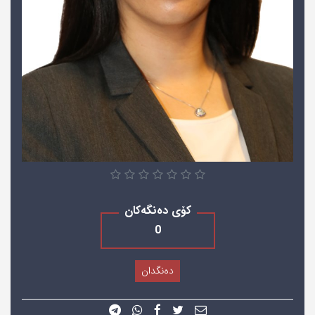
کۆی دەنگەکان
0
دەنگدان