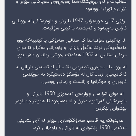
سۆڤیه‌ت و له‌و رێڕۆیشتنه‌شدا رووبه‌ڕووى سوپاكانى عێراق و
ئێران و توركیا بوونه‌وه‌.
رۆژى 17ى حوزه‌یرانى 1947 بارزانى و یاوه‌ره‌كانى له‌ رووبارى
ئاراس په‌ڕینه‌وه‌ و گه‌یشتنه‌ یه‌كێتى سۆڤیه‌ت.
له‌ یه‌كێتى سۆڤیه‌تدا كه‌ ستالین سه‌رۆكى یه‌كێتییه‌كه‌ بوو،
مامه‌ڵه‌یه‌كى توند له‌گه‌ڵ بارزانى و یاوه‌رانى ده‌كرا و تا دواى
مردنى ستالین له‌ 1953 هه‌ندێك ره‌وشى ژیانیان باش بوو.
له‌ رووسیا، سه‌ره‌ڕى تێپه‌ڕینى 45 ساڵ له‌ ته‌مه‌نى بارزانى له‌
ئه‌كادیمیاى زمانه‌كان له‌ مۆسكۆ ده‌ستیكرد به‌ خوێندنى
ئابوورى و جوگرافیا و زانست و زمانى رووسى.
له‌ دواى شۆرشى چوارده‌ى ته‌مموزى 1958 بارزانى و
یاوه‌ره‌كانى گه‌ڕانه‌وه‌ عێراق و له‌ به‌سره‌وه‌ تا هه‌ولێر جه‌ماوه‌ر
پێشوازى لێكردن.
عه‌بدولكه‌ریم قاسم، سه‌رۆككۆمارى عێراق له‌ 7ى تشرینى
یه‌كه‌مى 1958 پێشوازى له‌ بارزانى و یاوه‌رانى كرد.