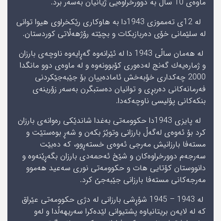
ماوه‌ى 10 ساڵ به‌ دوورخراوه‌یى ژیانیان به‌سه‌ر برد.
له‌ 12ى ته‌مموزى 1943دا به‌ هاوكارى رێكخراوى هیوا توانى
له‌ سلێمانى خۆی ده‌ربازبكات و بچێته‌ رۆژهه‌ڵاتى كوردستان.
له‌ هه‌مان ساڵى 1943 دا له‌ ئێرانه‌وه‌ گه‌ڕایه‌وه‌ ناوچه‌ى بارزان
و ژماره‌یه‌ك گه‌نج له‌ده‌ورى كۆبوونه‌وه‌ و له‌ ماوه‌ى دوو مانگدا
2000 چه‌كدارى خۆبه‌خش ئاماده‌ییان بۆ جێبه‌جێكردنى
فه‌رمانه‌كانى ده‌ربڕى و توانیان ده‌ستبگرن به‌سه‌ر زۆرینه‌ى
بنكه‌كانى پۆلیسى ناوچه‌كه‌دا.
له‌ پایزى 1943دا حكوومه‌تى به‌غدا شاندێكى ره‌وانه‌ى بارزان
كرد بۆ ئه‌وه‌ى له‌گه‌ڵ بارزانى وتوێژ بكه‌ن و شه‌ڕ بوه‌ستێت و
مسته‌فا بارزانیش مه‌رجى ئه‌وه‌ى خسته‌ڕوو، كه‌ ده‌بێت
سه‌رجه‌م دوورخراوه‌كان و شێخ ئه‌حمه‌دى بارزان بگه‌ڕێنه‌وه‌ و
دانووستان كۆتایى هات و حكوومه‌تى نورى سه‌عید هه‌موو
مه‌رجه‌كانى مسته‌فا بارزانى جێبه‌جێ كرد.
له‌ 1943 – 1945 شۆڕشى بارزانى له‌ دژى حكوومه‌تى عێراق
كه‌ له‌ لایه‌ن بریتانیاوه‌ پشتیوانى لێده‌كرا سه‌ریهه‌ڵدا و له‌و