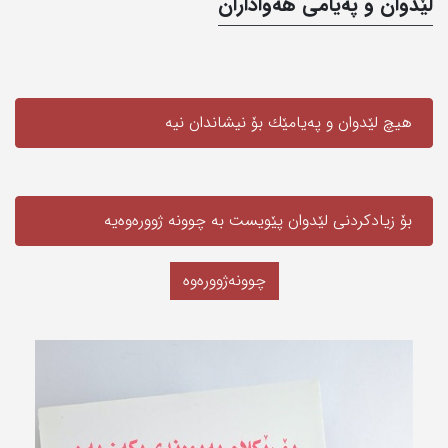
لێدوان و په‌یامی‌ هه‌واداران
هیچ لێدوان و په‌یامێك بۆ نیشاندان نیه‌
بۆ زیادکردنی لێدوان پێویست به‌ چوونە ژوورەوەیه‌
چوونەژوورەوە