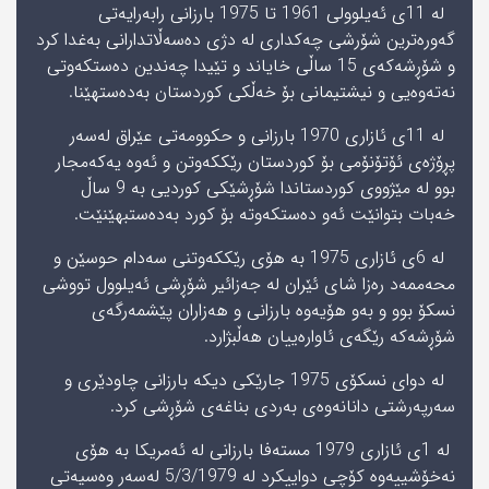
له‌ 11ى ئه‌یلوولى 1961 تا 1975 بارزانى رابه‌رایه‌تى
گه‌وره‌ترین شۆرشى چه‌كدارى له‌ دژى ده‌سه‌ڵاتدارانى به‌غدا كرد
و شۆڕشه‌كه‌ى 15 ساڵى خایاند و تێیدا چه‌ندین ده‌ستكه‌وتى
نه‌ته‌وه‌یى و نیشتیمانى بۆ خه‌ڵكى كوردستان به‌ده‌ستهێنا.
له‌ 11ى ئازارى 1970 بارزانى و حكوومه‌تى عێراق له‌سه‌ر
پڕۆژه‌ى ئۆتۆنۆمی بۆ كوردستان رێككه‌وتن و ئه‌وه‌ یه‌كه‌مجار
بوو له‌ مێژووى كوردستاندا شۆڕشێكى كوردیى به‌ 9 ساڵ
خه‌بات بتوانێت ئه‌و ده‌ستكه‌وته‌ بۆ كورد به‌ده‌ستبهێنێت.
له‌ 6ى ئازارى 1975 به‌ هۆى رێككه‌وتنى سه‌دام حوسێن و
محه‌ممه‌د ره‌زا شاى ئێران له‌ جه‌زائیر شۆڕشى ئه‌یلوول تووشى
نسكۆ بوو و به‌و هۆیه‌وه‌ بارزانى و هه‌زاران پێشمه‌رگه‌ى
شۆڕشه‌كه‌ رێگه‌ى ئاواره‌ییان هه‌ڵبژارد.
له‌ دواى نسكۆى 1975 جارێكى دیكه‌ بارزانى چاودێرى و
سه‌رپه‌رشتى دانانه‌وه‌ى به‌ردى بناغه‌ى شۆڕشى كرد.
له‌ 1ى ئازارى 1979 مسته‌فا بارزانى له‌ ئه‌مریكا به‌ هۆى
نه‌خۆشییه‌وه‌ كۆچى دواییكرد له‌ 5/3/1979 له‌سه‌ر وه‌سیه‌تی