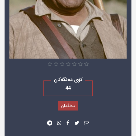
کۆی دەنگەکان
44
دەنگدان