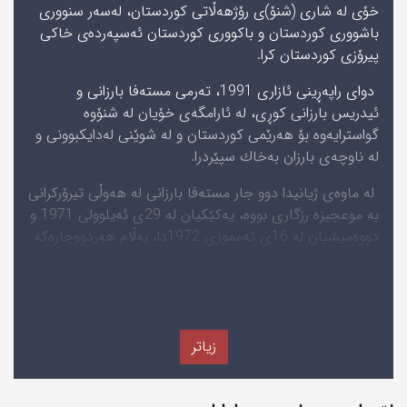
خۆی له‌ شاری (شنۆ)ی رۆژهه‌ڵاتی كوردستان، له‌سه‌ر سنووری
باشووری کوردستان و باكووری کوردستان ئه‌سپه‌رده‌ی خاکی
پیرۆزی کوردستان كرا.
دواى راپه‌ڕینى ئازارى 1991، ته‌رمى مسته‌فا بارزانى و
ئیدریس بارزانى كوڕى، له‌ ئارامگه‌ى خۆیان له‌ شنۆوه‌
گواسترایه‌وه‌ بۆ هه‌رێمى كوردستان و له‌ شوێنى له‌دایكبوونى و
له‌ ناوچه‌ى بارزان به‌خاك سپێردرا.
له‌ ماوه‌ى ژیانیدا دوو جار مسته‌فا بارزانى له‌ هه‌وڵى تیرۆركرانى
به‌ موعجیزه‌ رزگارى بووه‌، یه‌كێكیان له‌ 29ى ئه‌یلوولى 1971 و
دووه‌میشیان له‌ 16ى ته‌مموزى 1972دا، به‌ڵام هه‌ردووجاره‌كه‌
له‌به‌ر به‌رژه‌وه‌ندى خه‌ڵكى كوردستان و پاراستنى ئاشتى و
سه‌قامگیرى كوردستان و درووستنه‌بوونى شه‌ڕ رێككه‌وتنى
ئازارى 1970ى له‌گه‌ڵ به‌غدا هه‌ڵنه‌وه‌شانده‌وه‌.
زیاتر