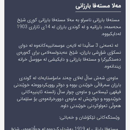
مە‌لا مستە‌‌فا بارزانی
مسته‌فا بارزانى ناسراو به مه‌لا مسته‌فا بارزانى كوڕى شێخ
محه‌ممه‌د بارزانیه‌ و له‌ گوندى بارزان له‌ 14ى ئازارى 1903
له‌دایكبووه‌.
له‌ ته‌مه‌نى 3 ساڵیدا له‌ لایه‌ن عوسمانییه‌كانه‌وه‌ له‌ دواى
نسكۆى شۆڕشى بارزان، شێخ عه‌بدولسه‌لامى براى گه‌وره‌ى
ده‌ستگیركرا و مسته‌فا بارزانى و دایكیشى له‌ مووسڵ خرانه‌
زیندانه‌وه‌.
ماوه‌ى شه‌ش ساڵ له‌لاى چه‌ند مامۆستایه‌ك له‌ گوندى
بارزان سه‌رقاڵى خوێندن بووه‌ و دواتر روویكردووه‌ته‌ خوێندنى
فیقهى ئیسلامى و ماوه‌ى چوار ساڵ زانسته‌ ئاینییه‌كانى
خوێندووه‌ و دواتریش له‌ ماوه‌ى دوورخرانه‌وه‌ى بۆ سلێمانى
هه‌وڵى ته‌واوكردنى خوێندنى داوه‌.
وێستگه‌كانى تێكۆشان و خه‌باتى:
مسته‌فا بارزانى له‌ 1919 به‌شداریكردووه‌ له‌ جوڵانه‌وه‌ى شێخ