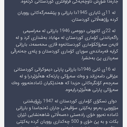
جاره‌دا شۆڕش ناوچه‌یه‌كى فراوانترى كوردستانى گرته‌وه‌.
له‌ 11ى ئایارى 1945دا بارزانى و پێشمه‌رگه‌كانى روویان
كرده‌ رۆژهه‌ڵاتى كوردستان.
له‌ 22ى كانوونى دووه‌مى 1946 بارزانى له‌ مه‌راسیمى
راگه‌یاندنى كۆمارى كوردستان له‌ مهاباد به‌شدارى كرد و له‌
لایه‌ن سه‌رۆككۆمارى كوردستانه‌وه‌ قازى محه‌ممه‌د، بارزانى
كرایه‌ فه‌رمانده‌ى سوپاى كۆمارى كوردستان و پله‌ى جه‌نه‌راڵى
سه‌ربازى پێ به‌خشرا.
له‌ 16ى ئابى 1946دا بارزانى پارتى دیموكراتى كوردستانى
عێراقى دامه‌زراند و وه‌ك سه‌رۆكى پارته‌كه‌ هه‌ڵبژێردرا و له‌
سه‌رجه‌م كۆنگره‌كانى حزبدا كه‌ هه‌ندێكیان ئاماده‌نه‌بوو، وه‌ك
سه‌رۆكى پارتى هه‌ڵبژێردرایه‌وه‌.
دواى نسكۆى كۆمارى كوردستان له‌ 1947 رێڕۆیشتنى
مێژوویى به‌ره‌و یه‌كێتى سۆڤیه‌تى جاران ئه‌نجامدا و بارزانى
ئاماده‌ نه‌بوو خۆى راده‌ستى ده‌سه‌ڵاتى شاهه‌نشایى ئێران
بكات و به‌ پێ خۆى و 500 چه‌كدارى روویان كرده‌ یه‌كێتى