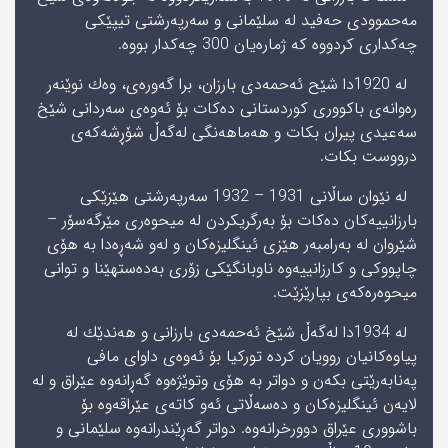
مه‌حموودى حه‌فید له‌ سلێمانى و سه‌رپه‌رشتى تیپێكى
چه‌كدارى كردووه‌ كه‌ ژماره‌یان 300 چه‌كدار بووه‌.
له‌ 1920دا شێح ئه‌حمه‌دى بارزان، برا گه‌وره‌ى، وه‌ك نوێنه‌ر
ره‌وانه‌ى باكوورى كوردستانى ده‌كات بۆ ئه‌وه‌ى سه‌ردانى شێخ
سه‌عیدى پیران بكات و هه‌ماهه‌نگى له‌گه‌ڵ شۆڕشه‌كه‌ى
درووست بكات.
له‌ نێوان ساڵانى 1931 – 1932 سه‌رپه‌رشتى هێزێكى
بارزانییه‌كان ده‌كات بۆ به‌رگریكردن له‌ میحوه‌رى مێرگه‌سۆر –
شێروان له‌ به‌رامبه‌ر هێزى ئینگلیزه‌كان و له‌و شه‌ڕه‌دا به‌ هۆى
چاپووكى و كارزانییه‌وه‌ ناوبانگێكى زۆرى به‌ده‌ستهێنا و توانى
میحوه‌ره‌كه‌ى بپارێزێت.
له‌ 1934دا له‌گه‌ڵ شێخ ئه‌حمه‌دى بارزانى و هه‌ندێك له‌
پیاوه‌كانیان روویان كرده‌ توركیا بۆ ئه‌وه‌ى داواى مافى
په‌نابه‌رێتى بكه‌ن و دواتر به‌ هۆى وتوێژه‌وه‌ گه‌ڕانه‌وه‌ عێراق و له‌
لایه‌ن ئینگلیزه‌كان و ده‌سه‌ڵاتى ئه‌و كاته‌ى عێراقه‌وه‌ بۆ
باشوورى عێراق دوورخرانه‌وه‌. دواتر گه‌ڕێندرانه‌وه‌ سلێمانى و