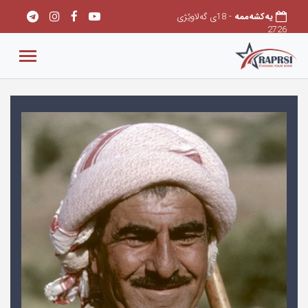
یەکشەممە
- 18ی گەلاوێژی
2726