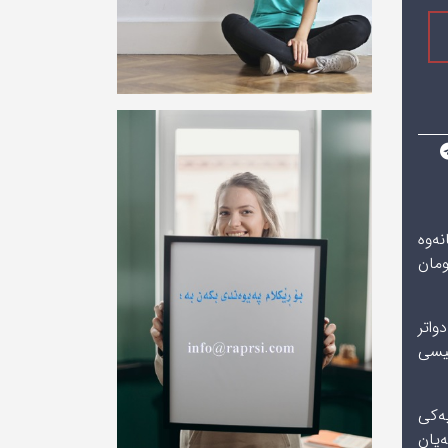
نەوە
مان
واتر
لیسی
ەیەکی
ەیان