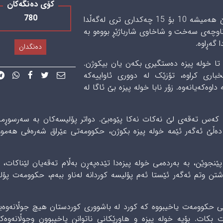
کۆی دەنگەکان
780
خولە پیزە بێجگە لە تایەر و رەحیمی برای، دەوترێ هەمیشە 10 بۆ 15 چەکداری تری لەگەڵدا
 ناوچەی سەخت و شاخاوی شارباژێڕ بووەو بە
 گەڕاوە.
دەنگدان
تا خولە پیزە دەستگیری بکەن یان بیکوژن.
باری کراوە، تۆزێک لە دووری ئاواییەکە
اوەکەیانەوە. زۆر نابا خولە پیزە بێ ئاگا لە
 کەس تەقەی لێ نەکات نەکا پێوەبێ. دواتر پۆلیسەکان بە سەرسوڕما
دەڵێ ئەگەر ئێمە خولە پیزە بکوژن، حکوومەتی عێراق شەرەفی هەموو
ێنجوێن، بە بەردەمی خولە پیزەدا تێدەپەڕن بەڵام تەقەیان لێناکات، د
شتن وتم ئەگەر ئێستا ئەم پۆلیسە کوردانە لەناو ببەم، حکوومەت پۆ
ا لە دامودەزگاکانی حکوومەت یاخیبووە كه‌ کورد لە باشووری کوردستان هیچ جوڵانەو
 بکات. بۆیە خولە پیزە و هاوڕێکانی ناتوانن یاخیبوون وجوڵانەوەک