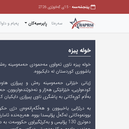
پێنجشەممه
- 15ی گەلاوێژی 2726
سەرەتا
ڕاپرسیەکان
په‌یام و داوا
خولە پیزە
خولە پیزە ناوی تەواوی مەحمودی حەمەومینە رەشە،
باشووری‌ كوردستان لە دایکبووە.
ژیانی خێزانی حەمەومینە رەش و پیرۆزی هاوس
کودەواریی، خێزانێکی هەژار و نەخوێندەواربوون. حە
بەڵام کوڕەکانی بە پاشگری ناوی پیرۆزی دایکیان کە ک
بە درێژایی یاخیبوون و هەڵگەڕانەوەی دژی حکو
بوونەوەکانی لەگەڵ پۆلیسدا بووە. هەرچەندە ئامارێکی
دەوترێ 130 پۆلیس و بەکرێگیراوی حکوومەت 
چەندین دادوەر و کاربەدەستی دیکەی حکوومی.