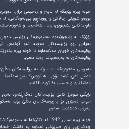
بووەو شوێنی چالاکی و رووبەڕوو بوونەوەکانی، لە
ناوچەکانی پێنجوێن، بانە، هەڵەبجە و هەورامانیشدا
رۆژێک لە پێنجوێنەوە مەفرەزەیەکی پۆلیس دەچن 
بەیانی زوو پۆلیسەکان دەچنە ئەو گوندەی ئیخ
پۆلیسەکان خۆیان مەڵاسداوە تا خولە پیزە بکەوێتە د
پۆلیسەکان بە بەردەمیاندا رەت دەبێ.
بەپرسی مەفرەزەکە بە سرتە بە پۆلیسەکان دەڵێ:
دەڵێن ئەی ئێمە بۆچی هاتووین؟ بەرپرسەکەیان 
دەشکێنێ و حساب بۆ کورد ناکات.
نزیکی نیوەڕۆ کاتێ پۆلیسەکان دەگەڕێنەوە بەرەو پ
جواب دەنێرێ بۆ بەرپرسەکەیان دەڵێ بۆیە نەمکو
عەرەب دەهێنێتە سەرم!
خولە پیزە ساڵی 1942 له‌ كاتێكد
چەکداریی یان حیزبێکی نەماوە بە ئاشکرا خەبات