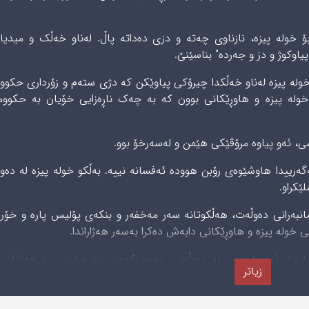
 خولە پیزە، نازناوی چەتە و دزی دەداتە پاڵ. لەناو خەڵک و میدیا
یاوکوژ و دز و جەردە" بناسێنێ.
لە پیزە لەناو خەڵکدا چیرۆکی پیاوێکن کە دژی ستەم و زۆرداری حکو
 خولە پیزە و هاوڕێکانی بوون کە بە چەک ناڕەزایی خۆیان بە حکوو
سی، ئەو پیاوە مرۆڤێکی هێمن و لەسەرخۆ بوو.
ەرییدا هاوشێوەی رۆبن هوودە ئەفسانە نییە. بەڵکو خولە پیزە لە دەو
کراو.
انبەرانی دەوڵەت، هەڵکوتانە سەر مەخفەر و بنکەی پۆلیس پارە و خۆر
ولە پیزە و هاوڕێکانی دابەش دەکرا بەسەر هەژاراندا.
رجار ئەو پارەیەی لە دەوڵەتی دەسدەکەوت دەیبەخشی بە هەژاران، 
زیاتر
.
ەها فیکر و ئایدۆلۆژییەکی نەبوو تا بیداتە پشت یاخیبوونەکەیەوە، با