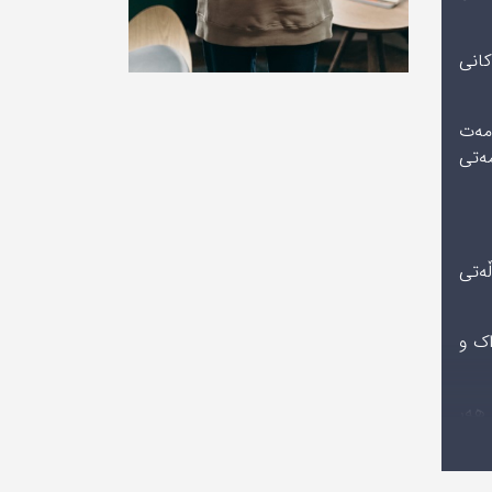
کانی
ومەت
مەتی
ڵەتی
اک و
هەر
زنەی