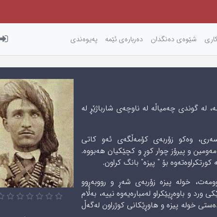
كاری‌
شێوه‌ی‌ ده‌نگدان
دەربارەی ئێمه
پەیوەندی
 لە گوندی چەمیاڵە لە ناوچەی شارباژێڕ له
ەری، وەکو زۆربەی کۆمەڵگەی ئەو کاتی
مەومین و پیرۆز چوار کوڕ و کچێکیان هەبووە.
ورتکراوەتەوە بۆ " پیزە" بانگ کراون.
ومەت، خولە پیزە زۆربەی شەڕ و رووبەڕوو
 ورد و باوەڕپێکراو لەمبارەیەوە نییە، بەڵام
بە دەستی خولە پیزە و هاوڕێکانی کوژراون لەگەڵ