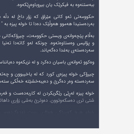
ببەستنەوە بە فیکرێک یان بیروباوەڕێکەوە.
حکوومەتی ئەو کاتی عێراق کە زۆر داخ لە دڵە بۆ
بەردەستیدا هەموو هەوڵێک دەدا تا خولە پیزە بە " پ
بەڵام پێچەوانەی ویستی حکوومەت، چیرۆکەکانی خو
و پۆلیس وەستاوەتەوە. چونکە لەو کاتەدا تەنیا
سەردەستەی بەغدا دەگەیاند.
وەکوو ئەوانەی باسیان دەکرد و لە نزیکەوە دەیاننا
چیرۆکی خولە پیزەی کورد کە لە یاخیبوون و چەتەگ
سەردەستە وەر دەگرێ و دەیبەخشێتە خەڵکی ستەملێ
خولە پیزە لەڕێی رێگریکردن لە کاربەدەست و فەرم
شتی تری دەسکەوتوون. دەوترێ بەشی زۆری داهاتی خ
خولە هیچ کەسێکی هەژاری رووت نەدەکردەوە. زۆ
ئەمەش ناوێکی باشی لەناو خەڵکدا بۆ پەیدا کردبوو
خولە پیزە لەبەر ئەوەی خوێندەواریی نەبوو، هەرو