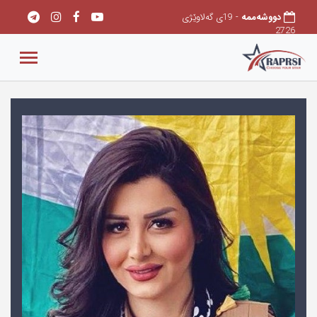
دووشەممه
- 19ی گەلاوێژی
2726