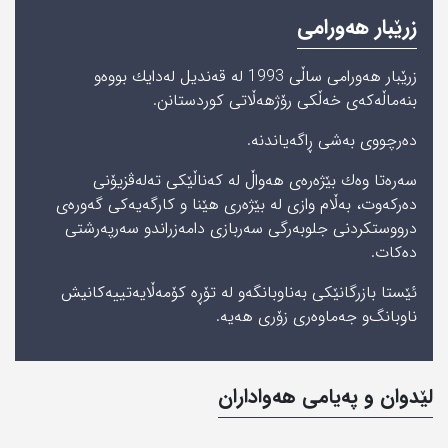
زرێبار هەورامی
زرێبار هەورامی ساڵی 1993 لە قەندیل لەدایك بووه‌‌و
بنه‌ماڵه‌كه‌ی‌ خه‌ڵكی‌ رۆژهه‌ڵاتی‌ كوردستانن.
دەرچووی بەشی ڕاگەیاندنە.
سه‌ره‌تا وەك بێژەرەی هەواڵ لە كەناڵێكی‌ ته‌له‌ڤزیۆنی‌
ده‌ركه‌وت، بەڵام وازی لە بێژەری هێنا و کارگەیەکی گەورەی
درووستکردنی جلوبەرگی‌ سەربازی دامەزراندو سەرپەرشتی
دەکات.
ئێستا بازرگانێكی‌ به‌ناوبانگه‌‌و له‌ تۆڕه‌ كۆمه‌ڵایه‌تییه‌كانیش
ناوبانگ‌و جه‌ماوه‌ری‌ زۆری‌ هه‌یه‌.
لێدوان و په‌یامی‌ هه‌واداران