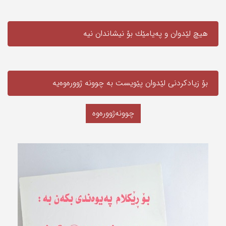
هیچ لێدوان و په‌یامێك بۆ نیشاندان نیه‌
بۆ زیادکردنی لێدوان پێویست به‌ چوونە ژوورەوەیه‌
چوونەژوورەوە