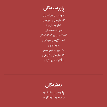
ڕاپرسیه‌كان
حیزب و ڕێکخراو
كەسایەتی سیاسی
شار و ناوچە
هونەرمەندان
ئه‌كته‌ر‌ و پێشكه‌شكار
ئه‌ستێره‌ و مۆدێل
ناوداران
شاعیر و نووسەر
كەسایەتی ئایینی
وڵاتێک بۆ ژیان
به‌شه‌كان
ڕاپرسی‌ حه‌وتوو
په‌یام و داواكاری‌