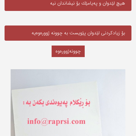
هیچ لێدوان و په‌یامێك بۆ نیشاندان نیه‌
بۆ زیادکردنی لێدوان پێویست به‌ چوونە ژوورەوەیه‌
چوونەژوورەوە