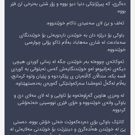
دەگرێ، کە پیرێژنێکی دنیا دیو بووە و زۆر شتی بەنرخی لێ فێر
بووە.
ئەلف ‌و بێ لای سەعیدی ناکام خوێندووە.
باوکی بۆ درێژە دان بە خوێندن ناردویەتى بۆ خوێندنگاى
سەعادەت لە شارى مەھاباد بەڵام تاکو پۆلی چواره‌مى
خوێندووە.
ئەوکاتەى چووەتە بەر خوێندن جگە لە زمانی کوردی ھیچی
دیکەی نەزانیوەو لەو خوێندنگایەش کەس نەیتوانی بە کوردی
قسە بکە، منداڵان گاڵتەیان ی پێکرددوە و پێیان وتوە کرمانج،
بەڵام لەگەڵ ئەوەشدا سەرکەوتنێکی گەورەى بەدەستهێناوە.
لە وەرزى ھاوین گەڕاوەتەوە بۆ ئاوایی و لە لای مەلای دێ و
باوکی وانەى خوێندووە و خۆى فێرى نووسینی خەتخۆشى
کردووە.
کاتێک باوکی بۆى دەردەکەوێت خەتی خۆش بووە، دەستی
پێ لە خوێندن ھەڵدەگرێ و دینێرێت بۆ خوێندنى مەلایەتی لە