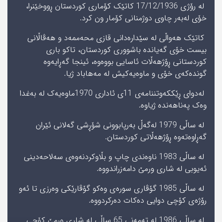
لە رۆژى 17/12/1936 کاتێک کۆمار‌ی کوردستان ڕووخێنرا،
خۆی له‌به‌ر چاوی دوژمنانى کۆمار ون کرد.
کاتێک هه‌واڵی له سێداره‌دانی قازی محه‌ممه‌د و هه‌ڤاڵانی
بیست خۆی گه‌یانده باشوورى کوردستان، تاکو باری
کوردستانی ڕۆژهه‌ڵات ئاسایى بووه‌وه، ئینجا گه‌ڕایه‌وه
گونده‌که‌ی خۆی و ماوه‌یه‌کیش له مه‌هاباد ژیا.
له‌دوای ڕێککه‌وتننامه‌‌ی 11ی ئاداری 1970ماوه‌یه‌ک له به‌غدا
وه‌ک په‌ناهه‌نده‌ ژیاوە.
لە ساڵى 1979 له‌گه‌ڵ به‌رپابوونی شۆڕشی گه‌لانی ئێران
گه‌ڕاوەتەوە ڕۆژهه‌ڵاتى کوردستان.
لە ساڵى 1983 ناوەندی چاپ و بڵاوکردنەوەی سەلاحەدینی
ئەیوبی لە شاری ورمێ دامەزراندووە.
لە ساڵى 1985 گۆڤارى سورەى وەکو گۆڤارێکى وەرزى تا ئەو
رۆژەى کۆچى دوایى دەکات دەرکردووە.
لە ساڵى 1986 لە تەمەنى 65 ساڵى لە شارى ورمێ کۆچى