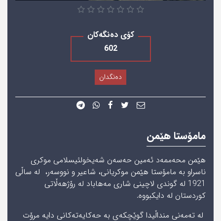
کۆی دەنگەکان
602
دەنگدان
مامۆستا هێمن
ھێمن محه‌ممه‌د ئه‌مین حەسەن شه‌یخولئیسلامی موکری
ناسراو به مامۆستا هێمن موکریانی، شاعیر و نووسەر، لە ساڵى
1921 لە گوندی لاچینی شاری مەھاباد لە رۆژهەڵاتى
کوردستان لە دایکبووە.
لە تەمەنى منداڵیدا گوێچکەى بە حەکایەتەکانی دایە مرۆت