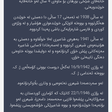
خانەقای شێخی بورھان بۆ ماوەى 4 ساڵ له‌و خانه‌قایه‌
خوێندویەتى.
له ساڵى 1938 لە ته‌مه‌نی 17 ساڵی دا ده‌ستی له خوێندن
هه‌ڵگرتووه و بووه‌ته لاوێکی خوێنده‌واری هۆشیار و له‌ وێژه‌ی
کوردی و فارسی شاره‌زایه‌کی باشی په‌یدا کردووه.
له ساڵی 1941 به‌هره‌ی شاعیری له‌لا خوڵقاوه و ده‌ستی به‌
هۆنینه‌وه‌ی شیعری کردووه و له‌سه‌ره‌تادا لاسایی شاعیره
مه‌زنه‌کانی پێش خۆی کردۆته‌وه و له دوایشدا بووته خاوه‌نی
ده‌نگی تایبه‌تی خۆی.
لە رۆژى 16/9/1942 له‌گه‌ڵ دروست بوونی کۆمه‌ڵه‌ی ژ. ک.
بووه‌ته ئه‌ندامی ژ. ک.
لەو سەردەمەدا شیعری نه‌ته‌وه‌یی و وتاری بڵاوکردۆتەوە.
لە رۆژى 22/1/1946 کاتێک که کۆماری کوردستان به
سه‌رۆکایه‌تی پێشه‌وا قازیی محه‌ممه‌د دامه‌زرا، شیعری له‌و
بۆنەیەدا خوێندۆتەوە و بووه شاعیرێکی خۆشه‌ویستی پێشه‌وا.