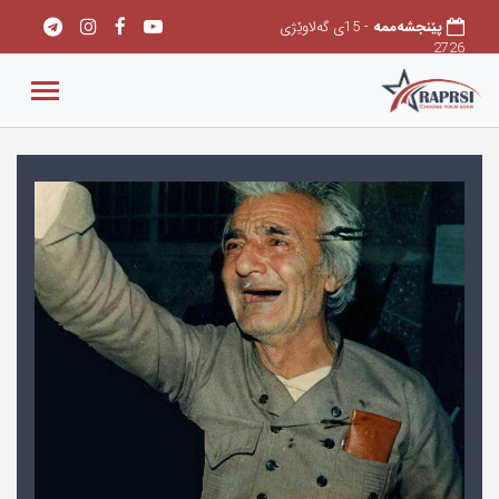
پێنجشەممه
- 15ی گەلاوێژی
2726