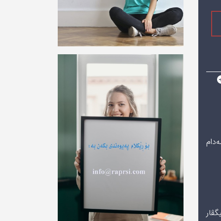
ەدام
گڤار