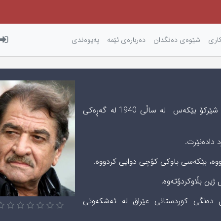
كاری‌
شێوه‌ی‌ ده‌نگدان
دەربارەی ئێمه
پەیوەندی
شێرکۆ فایەق شەفیق سەعید حەسەن ناسراو به شێرکۆ بێکەس لە ساڵى 1940 لە گەڕەکى
 دادەنێرت.
ە رادیۆی دەنگی کوردستانی عێراق لە ئەشکەوتی