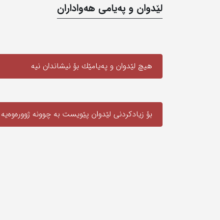
لێدوان و په‌یامی‌ هه‌واداران
هیچ لێدوان و په‌یامێك بۆ نیشاندان نیه‌
بۆ زیادکردنی لێدوان پێویست به‌ چوونە ژوورەوەیه‌
ناوه‌ندی ‌راپرسی