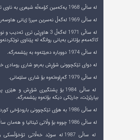
لە ساڵی 1968 یەکەمین کۆمەڵە شیعری بە ناوی تریفەی هەڵبەست بڵاوکردۆتەوە.
لە ساڵی 1969 لەگەڵ نەسرین میرزا ژیانی هاوسەری پێکهێناوە.
لە ساڵى 1971 لەگەڵ 3 هاوڕێی تر
کاکەمەم بۆتانی بەیانی روانگە لە پێناوی نوێکردنە
لە ساڵی 1974 دووبارە دەبێتەوە بە پێشمەرگە.
لە دواى تێکچوونى شۆڕش بەرەو شارى رومادى خوار
لە ساڵی 1979 گەڕاوەتەوە بۆ شارى سلێمانی.
لە ساڵی 1984 بۆ پشتگیری شۆڕش و 
بپارێزێت، جارێکی دیکە بۆتەوە پێشمەرگە.
لە ساڵی 1986 بە هۆی تێکچوونی بارودۆخى کوردستان، پێشنیازی بۆ دەکەن کوردستان جیبێهێڵێت و روو بکاتە تاراوەگە.
لە ساڵی 1986 چووە بۆ وڵاتى ئیتالیا و هەمان ساڵ چووە بۆ سوید و لەوێ نیشتەجێ بووە.
لە ساڵی 1987 لە سوێد خەڵاتی تۆخ