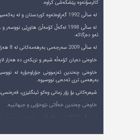
کالرسۆنەوە پێشکەشى کراوە.
لە ساڵی 1992 گەڕاوەتەوە کوردستان و لە یەکەمین کابینەی حکوومەتی هەرێمی کوردستاندا دەبێت بە وەزیری رۆشنبیری.
لە ساڵی 1998 لەگەڵ کۆمەڵێ هاوڕێی ن
ئەو دەزگاکە.
لە ساڵی 2009 سەرجەمی بەرهەمەکانی لە 8 هەزار لاپەڕەدا چاپکردووە.
خاوەنى دەیان کۆمەڵە شیعر و نزیکەی دە هەزار لاپە
خاوەنی چەندین ئەزموونی جۆراوجۆرە لە نووسین 
بەرهەمی تری ئەدەبی نووسیوە.
شیعرەکانى بۆ زۆر زمانی وەکو ئینگلیزی، فەرەنسی، 
خاوەنى چەندین خەڵاتى نێوخۆیى و جیهانییە.
لە ساڵى 2013 لە ستۆکهۆڵمی پایتەختی
ناو پارکى ئازادى نێژراوە.