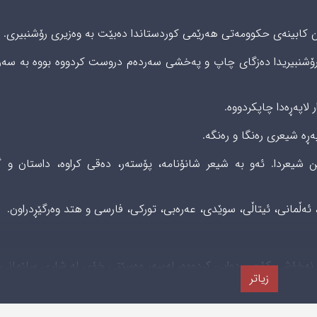
ووسەر و رۆشنبیریدا دەزگای چاپ و پەخشی سەردەم دروست کردووە بووە بە سە
ڕە شیعری رەنگا و رەنگە.
شیعردا. ئەو بە شیعر شانۆنامە، پۆستەر، دەقی کراوە، داستان و 
ئەڵمانی، ئیتاڵی، سوێدی، عەرەبی، تورکی، فارسی و هتد وەرگێڕدراون.
 سوید بە نەخۆشی کۆچی دوایی کردووە، لەسەر وەسێتى خۆى لە شارى سلێمانى 
زیاتر