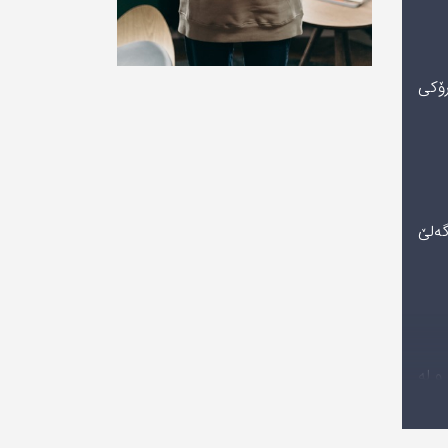
رۆکی
گەلێ
و لە