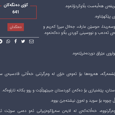
کۆی دەنگەکان
641
ی ئەدیب و نووسەریدا، حوسێن عارف، جەلال میرزا کەریم و
دەنگدان
وەی ئەدەب و نووسینی کوردی بڵاو دەکەنەوە.
وی عێراق دوردەخرێتەوە.
هێزی پێشمەرگە، هەروەها بۆ ئەوەی خۆی لە وەرگرتنی خەڵاتی قادسیەی س
ۆڵسکی وەرگرتووە، خەڵاتەکەی لە لایەن سەرۆکوەزیرانی ئەو دەمی سوێت ئی