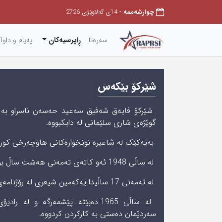
چوارشەممه
- 14ی گەلاوێژی 2726
سەرەتا
ڕاپرسیەکان
په‌یام و داوا
شێرکۆ بێکەس
گوێژەى شاری سلێمانی لە دایکبووە.
بەیەکێک لە شاعیرە نوێخوازەکانی هاوچەرخی کورد
لە ساڵى 1948 ئەو کاتەى تەمەنی هەشت ساڵ بووە، بێکەسی باوکی کۆچی دوایی کردووە.
لە تەمەنی 17 ساڵیدا یەکەمین شیعری لە رۆژنامەی ژین بڵاوکردۆتەوە.
لە ساڵی 1965 دەبێتە پێشمەرگە و ل
سەردێمان دەستى بە کارکردن کردووە.