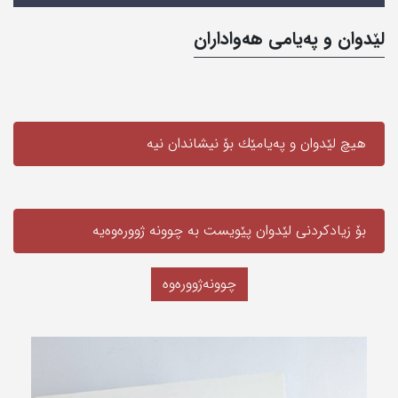
لێدوان و په‌یامی‌ هه‌واداران
هیچ لێدوان و په‌یامێك بۆ نیشاندان نیه‌
بۆ زیادکردنی لێدوان پێویست به‌ چوونە ژوورەوەیه‌
چوونەژوورەوە