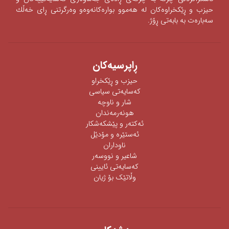
حیزب و ڕێكخراوه‌كان له‌ هه‌موو بواره‌كانه‌وه‌‌‌و وه‌رگرتنی‌ ڕای‌ خه‌ڵك
سه‌باره‌ت به‌ بابه‌تی‌ ڕۆژ.
ڕاپرسیه‌كان
حیزب و ڕێکخراو
كەسایەتی سیاسی
شار و ناوچە
هونەرمەندان
ئه‌كته‌ر‌ و پێشكه‌شكار
ئه‌ستێره‌ و مۆدێل
ناوداران
شاعیر و نووسەر
كەسایەتی ئایینی
وڵاتێک بۆ ژیان