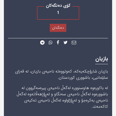
کۆی دەنگەکان
1
دەنگدان
بازیان
بازیان شارۆچکەیەکە، کەوتووەتە ناحیەی بازیان، له‌ قەزای
سلێمانیی‌، باشووری کوردستان.
له‌ باکورەوە ھاوسنوورە لەگەڵ ناحیەی پیرەمەگروون لە
باشوورەوە لەگەڵ ناحیەی سەنگاو و لەڕۆژھەڵاتەوە لەگەڵ
ناحیەی بەکرەجۆ و لەڕۆژاواوە لەگەڵ ناحیەی تەکیەی
کاکەمەند.