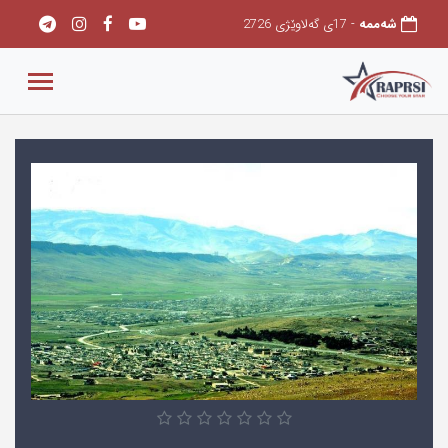
شەممه
- 17ی گەلاوێژی 2726