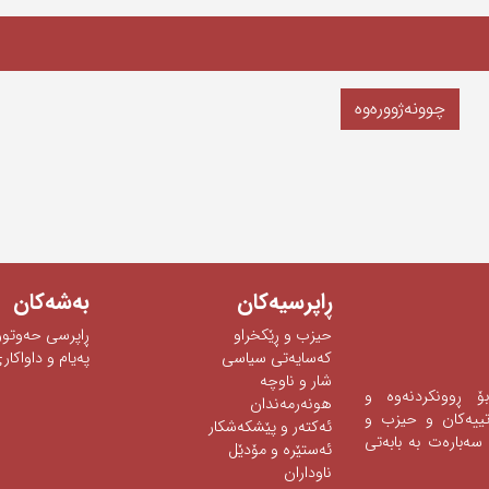
چوونەژوورەوە
ڕاپرسیه‌كان
به‌شه‌كان
حیزب و ڕێکخراو
ڕاپرسی‌ حه‌وتوو
كەسایەتی سیاسی
په‌یام و داواكاری
شار و ناوچە
 بۆ ڕوونكردنه‌وه‌ و
هونەرمەندان
ه‌تییه‌كان و حیزب و
ئه‌كته‌ر‌ و پێشكه‌شكار
سه‌باره‌ت به‌ بابه‌تی‌
ئه‌ستێره‌ و مۆدێل
ناوداران