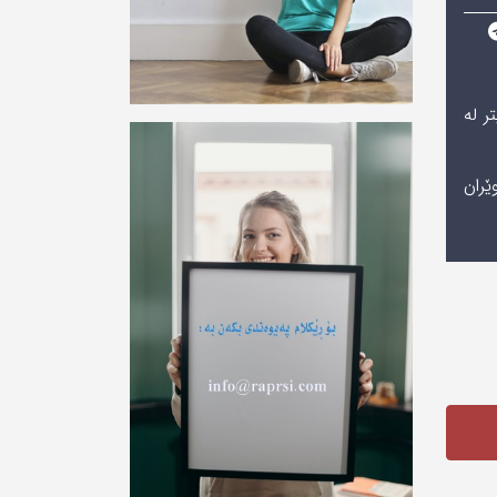
تر لە
ێران