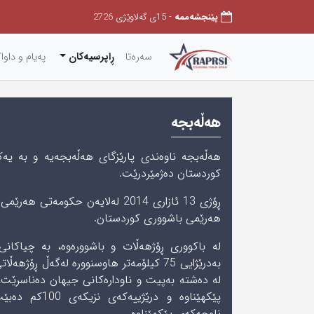
پێنجشەممه
- 15ی گەلاوێژی 2726
سەرەتا
ڕاپرسیەکان
په‌یام و داوا
ھەڵەبجە
هەڵەبجە ناوەندی پارێزگای هەڵەبجەیە و بە یە
کوردستان دەژمێردرێت.
ڕۆژی 13 ئازاری 2014 لەلایەن ‌‌‌حکو
هەرێمی باشوورى کوردستان.
لە باکووری ڕۆژھەڵات و باشوورەوە، بە چیاکانی 
بەدرێژایی 75 کیلۆمەتر ھاوسنوورە لەگەڵ ڕ
لە دەشتە بەپیت و ناودارەکانی جیھان دەناسرێت،
پێکھێناوە و در
ناوچەکەی پێکھێناوە.