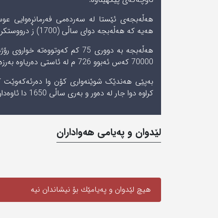
ھەڵەبجەی ئێستا لە سەردەمی فەرمانڕەوایی عوسما
ھەیە کە ھەڵەبجە دوای ساڵی (1700) ز درووستکراوە.
ھەڵەبجە بە دووری 75 کم کەوتووە
70000 کەس ئەبوو 726 م لە ئاستی دەریاوە بەرزە و رووبەری خاکەکەی 1532کم ئاو و ھەوای مام ناوەندی یە.
بەپێی ھەندێک شوێنەواری کۆن وا دەرئەکەوێت کە 
کراوە دوا جار لە دەور و بەری ساڵی 1650 دا ئاوەدان کراوەتەوە و ووردە وودە گەشەی کردووە و بووە بە شار.
لێدوان و په‌یامی‌ هه‌واداران
هیچ لێدوان و په‌یامێك بۆ نیشاندان نیه‌