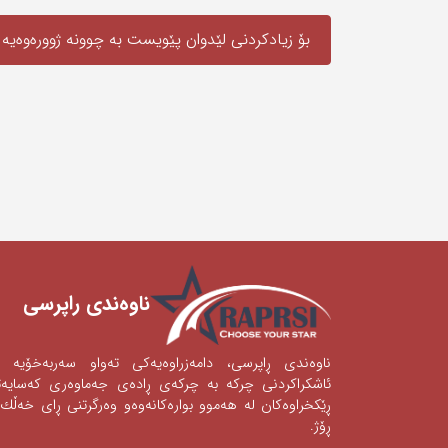
بۆ زیادکردنی لێدوان پێویست به‌ چوونە ژوورەوەیه‌
ناوه‌ندی ‌راپرسی
ناوه‌ندی‌ ڕاپرسی‌، دامه‌زراوه‌یه‌كی‌ ته‌واو سه‌ربه‌خۆیه‌
ئاشكراكردنی‌‌ چركه‌ به‌ چركه‌ی‌ ڕاده‌ی‌ جه‌ماوه‌ری‌ كه‌سای
ڕێكخراوه‌كان له‌ هه‌موو بواره‌كانه‌وه‌‌‌و وه‌رگرتنی‌ ڕای‌ خه‌ڵك 
ڕۆژ.