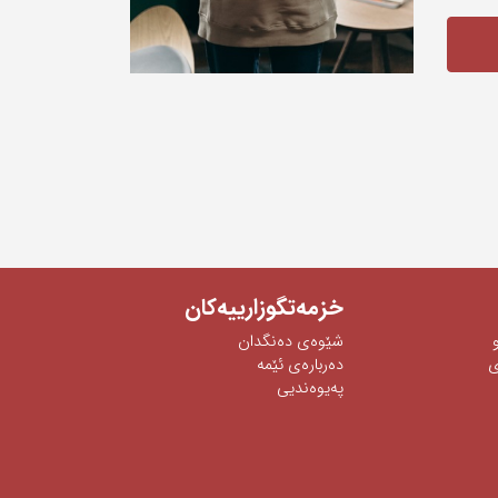
خزمەتگوزارییەکان
شێوه‌ی‌ ده‌نگدان
‌
دەربارەی ئێمە
پەیوەندیی