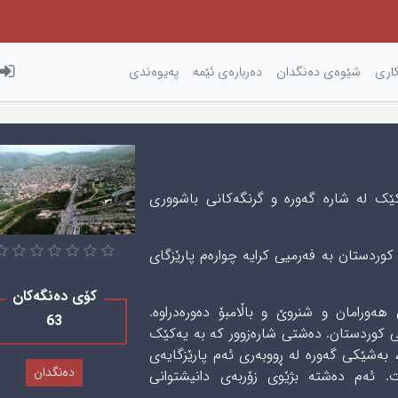
كاری‌
شێوه‌ی‌ ده‌نگدان
دەربارەی ئێمه
پەیوەندی
کێک لە شارە گەورە و گرنگەکانی باشوورى
مەتی هەرێمی کوردستان بە فەرمیی کرایە چوارەم پارێزگای
کۆی دەنگەکان
ھەورامان و شنروێ و باڵامبۆ دەورەدراوە.
63
ۆژھەڵاتى كوردستان. دەشتی شارەزوور کە بە یەکێک
 بەشێکی گەورە لە ڕووبەری ئەم پارێزگایەی
دەنگدان
ێژییەکەی نزیکەی 100کم دەبێت. ئەم دەشتە بژێوی زۆربەی دانیشتوانی