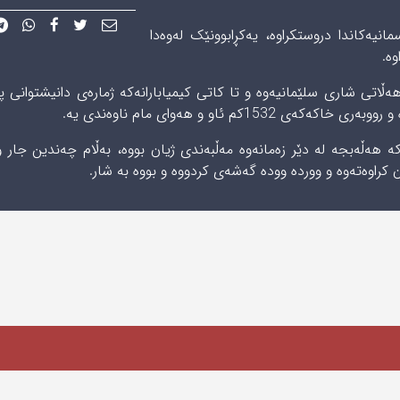
نیەکاندا دروستکراوە، یەکڕابوونێک لەوەدا
تە خواروی رۆژھەڵاتی شاری سلێمانیەوە و تا کاتی کیمیابارانەکە ژمارەی دانیشتوانی پ
ھەڵەبجە لە دێر زەمانەوە مەڵبەندی ژیان بووە، بەڵام چەندین جار و