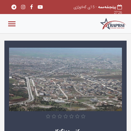
پێنجشەممه
- 15ی گەلاوێژی
2726