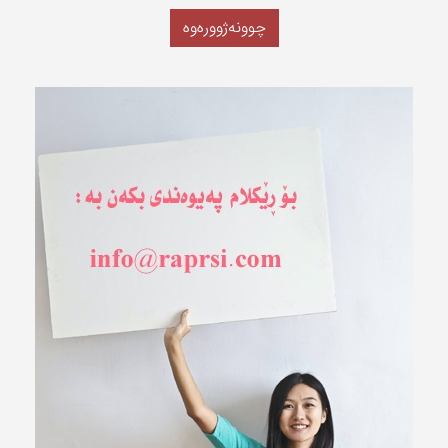
چوونەژوورەوە