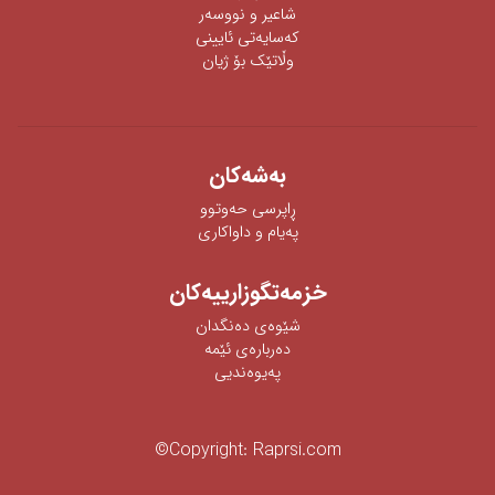
شاعیر و نووسەر
كەسایەتی ئایینی
وڵاتێک بۆ ژیان
به‌شه‌كان
ڕاپرسی‌ حه‌وتوو
په‌یام و داواكاری‌
خزمەتگوزارییەکان
شێوه‌ی‌ ده‌نگدان
دەربارەی ئێمە
پەیوەندیی
©
Copyright:
Raprsi.com