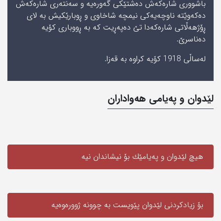
باشووری شارەکەش دەشتێکی گەورەیە و سەنتەری شارەکەش
دەکەوێتە ناوچەیەکی نیمچە شاخاوی و ڕوبارێکیش بە لای
ڕۆژھەڵاتی شارەکەدا تێ دەپەڕیت کە بە ڕووباری کۆیە
دەناسرێ.
لەساڵی 1918 کۆیە کراوە بە قەزا.
لێدوان و په‌یامی‌ هه‌واداران
هیچ لێدوان و په‌یامێك بۆ نیشاندان نیه‌
بۆ زیادکردنی لێدوان پێویست به‌ چوونە ژوورەوەیه‌