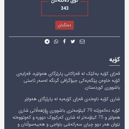
کۆی دەنگەکان
343
دەنگدان
کۆیە
قەزای کۆیە یەکێک لە قەزاکانی پارێزگای ھەولێرە. قەزایەی
کۆیە خاوەن پێگەیەکی جیۆگرافی گرنگە لەسەر ئاستی
باشووری‌ کوردستان.
شاری‌ کۆیە ناوەندی قەزای کۆیەیه‌ لە پارێزگای ھەولێر.
کۆیە دەکەوێتە 79 کیلۆمەتری باشووری ڕۆژھەڵاتی شاری
ھەولێر و 75 کیلۆمەتر لە شاری کەرکووک دوورە و کەوتووەتە
نێوان ھەر دوو چیای سەرکەشی باواجی‌ و ھەیبەسوڵتان و