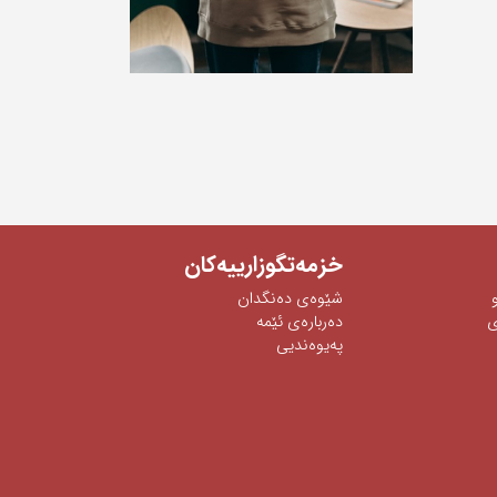
خزمەتگوزارییەکان
شێوه‌ی‌ ده‌نگدان
‌
دەربارەی ئێمە
پەیوەندیی