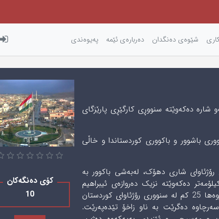
كاری‌
شێوه‌ی‌ ده‌نگدان
دەربارەی ئێمه
پەیوەندی
و شارە دەکەوێتە سنووڕی کارگێڕی پارێزگای
ووری باشوور و باکووری کوردستاندا و خاڵی
 باکووری‌ رۆژئاوای‌ شاری‌ دهۆک، لەبەشی‌ باکوور بە
کۆی دەنگەکان
رە چیای‌ جودی‌ دەورە دراوە، بەدووری‌ 10 کیلۆمەتر دەکەوێتە نزیک دەروازەی‌ ئیبراهیم
10
خەلیل لە نزیک سنووری‌ باكووری‌ كوردستان. هەروەها 25 کم لە سنووری‌ رۆژئاوای‌ كوردستان
سه‌رچاوه‌ دەگرێت بە ناو زاخۆ تێدەپەرێت.
ن و مەسیحی‌ و ئێزیدی‌ بەیەکەوە دەژین.