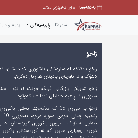
یەکشەممە
- 18ی گەلاوێژی 2726
سەرەتا
ڕاپرسیەکان
په‌یام و داوا
زاخۆ
زاخۆ یەکێکە لە شارەکانی باشووری کوردستان، ئە
دھۆک و لە ناوچەی بادینان ھەژمار دەکرێ.
زاخۆ شاریکی بازرگانی گرنگە چونکە لە نێوان سن
سنووری ئیبڕاھیم خەلیلی تێدا ھەڵکەوتوە.
زاخۆ بە دووری‌ 35 کم دەکەوێتە بەشی‌
زنجی
دوورە. رووباری‌ خاپور کە لە کوردستانی‌ باکوور 
دانیشتوانی‌ کوردن و هەریەک لە ئاینی‌ موسلما