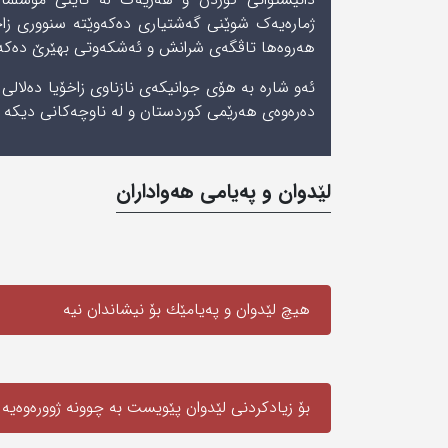
ژمارەیەک شوێنی‌ گەشتیاری‌ دەکەوێتە سنووری‌ زاخۆ
هەروەها تاڤگەی‌ شرانش و ئەشکەوتی‌ بهێرێ دەکەون
ئەو شارە بە ھۆی جوانیکەی نازناوی زاخۆیا دەلالی 
دەرەوەی ھەرێمی کوردستان و لە ناوچەکانی ديكه 
لێدوان و په‌یامی‌ هه‌واداران
هیچ لێدوان و په‌یامێك بۆ نیشاندان نیه‌
بۆ زیادکردنی لێدوان پێویست به‌ چوونە ژوورەوەیه‌