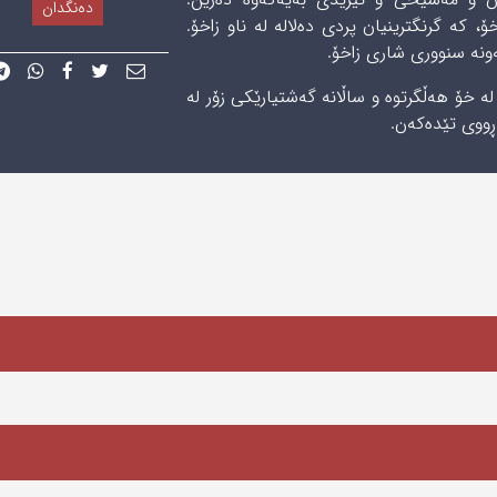
دەنگدان
، کە گرنگترینیان پردی دەلالە لە ناو زاخۆ.
ە سنووری‌ شاری‌ زاخۆ.
لە خۆ ھەڵگرتوە و ساڵانە گەشتیارێکی زۆر لە
ڕووی تێدەکەن.