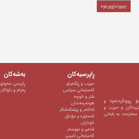
چوونەژوورەوە
ڕاپرسیه‌كان
به‌شه‌كان
حیزب و ڕێکخراو
ڕاپرسی‌ حه‌وتوو
كەسایەتی سیاسی
په‌یام و داواكاری
شار و ناوچە
 بۆ ڕوونكردنه‌وه‌ و
هونەرمەندان
ه‌تییه‌كان و حیزب و
ئه‌كته‌ر‌ و پێشكه‌شكار
سه‌باره‌ت به‌ بابه‌تی‌
ئه‌ستێره‌ و مۆدێل
ناوداران
شاعیر و نووسەر
كەسایەتی ئایینی