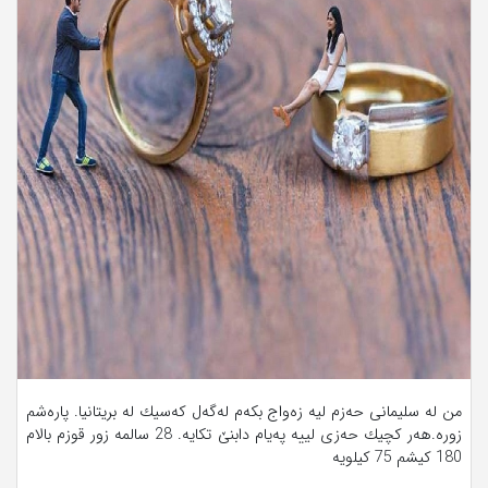
من له‌ سلیمانی‌ حه‌زم لیه‌ زه‌واج بكه‌م له‌گه‌ل كه‌سیك له‌ بریتانیا. پاره‌شم
زوره‌.هه‌ر كچیك حه‌زی‌ لییه‌ په‌یام دابنێ‌ تكایه‌. 28 سالمه‌ زور قوزم بالام
180 كیشم 75 كیلویه‌