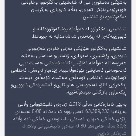
بەشێکی دەستوری نین لە شانشینی یەکگرتوو، وخاوەنی
خۆبەڕێوەبردنێکی تەواون، بەڵام کاروباری بەرگرییان
دەگەڕێتەوە بۆ شانشین.
شانشینی یەکگرتوو لە دەوڵەتە پێشکەوتووەکانە،‌و
ئابوورییەکەی لە ڕیزبەندی شەشەمدایە لە جیھاندا.
شانشینی یەکگرتوو ھێزێکی مەزنی خاوەن ھەژموونی
ئابووری، ڕۆشنبیری، سەربازی، زانستی‌و سیاسیی بەھێزە،
ھەروەھا لە دەوڵەتە ئەتۆمییەکانە؛ ئەندامی ھەمیشەییی
ئەنجومەنی ئاسایشی نێودەوڵەتییە. زێدەبار لەوەش، ئەندامی
کۆمۆنوێلت، ئەندامی کۆمەڵەی ھەشت، کۆمەڵەی بیست،
ڕیکخراوی ناتۆ، ئەنجومەنی ھاریکاری‌و گەشەپێدانی ئابووری‌و
ڕیکخراوی بازرگانی نێودەوڵەتییە.
بەپێی ئامارەکانی ساڵی 2013، ژمارەی دانیشتووانی وڵاتی
بەریتانیا 63٬389٬233 کەس بووە کە دەکاتە 0٫88 لەسەدی
ڕێژەی خەڵکی جیھان. تەمەنی مامناوەندی خەڵکی ئەم وڵاتە
30٫3 ساڵە. ھەروەھا 80 لە سەدی دانیشتووانی وڵات لە
شارەکان دەژین.