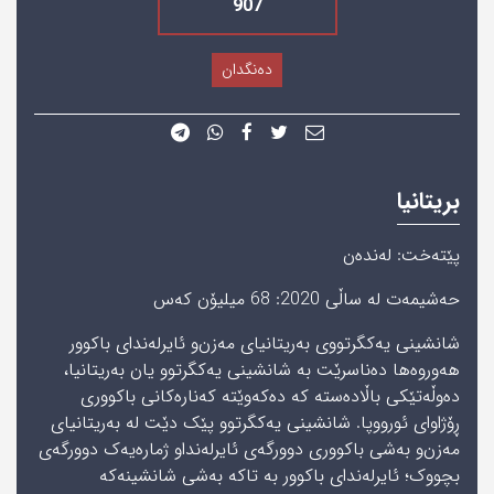
907
دەنگدان
بریتانیا
پێته‌خت: لەندەن
حه‌شیمه‌ت له‌ ساڵی‌ 2020: 68 میلیۆن‌ كه‌س
شانشینی یەکگرتووی بەریتانیای مەزن‌و ئایرلەندای باکوور
ھەوروەھا دەناسرێت بە شانشینی یەکگرتوو یان بەریتانیا،
دەوڵەتێکی باڵادەستە کە دەکەوێتە کەنارەکانی باکووری
ڕۆژاوای ئورووپا. شانشینی یەکگرتوو پێک دێت لە بەریتانیای
مەزن‌و بەشی باکووری دوورگەی ئایرلەندا‌و ژمارەیەک دوورگەی
بچووک؛ ئایرلەندای باکوور بە تاکە بەشی شانشینەکە