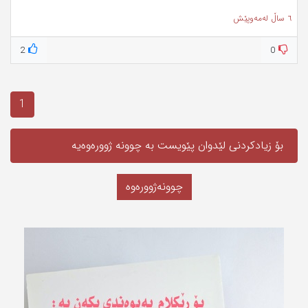
٦ ساڵ لەمەوپێش
2
0
1
بۆ زیادکردنی لێدوان پێویست به‌ چوونە ژوورەوەیه‌
چوونەژوورەوە