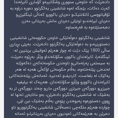
دادەنرێت کە خاوەنی سنووری وشکانییە‌و کۆماری ئایرلەندا
کەرت دەکات، بێجگە لەوە شانشینی یەکگرتوو دەورە دراوە بە
ئۆقیانووسی ئاتلانتیک‌و دەریای باکوور‌و کەناڵی ئینگلیزی‌و
دەریای ئیرلەند،‌و تونێلی دەریای مانش بەریتانی مەزن
دەبەستێتەوە بە فەڕەنساوە.
شانشینی یەکگرتوو دەوڵەتێکی خاوەن حكوومه‌تی‌ شانشینیی
دەستورییە،‌و بە دەوڵەتێکی یەکگرتوو دادەنرێت. بەپێی بڕیاری
ساڵی 1800 پێک دێت لە چوار ھەرێم ئەوانیش بریتیین لە:
ئینگلتەرا، ئایرلەندای باکوور، سکۆتلەندا‌و وێڵز. بەڕێوە دەبرێت
بە سیستمی پەرلەمانی‌و ناوەندی حکومەتەکەی دەکەوێتە
لەندەنی پێته‌ختەوە، بەڵام حکومەتی لۆکەڵی ھەیە لە ھەر
یەکێک لە بلفاست، کاردیف‌و ئەدنبرە. ئەمانەش پێته‌ختەکانی
ئایرلەندای باکوور‌و وێڵز‌و سکۆتلەندان. ھەریەک لە بیلیفیە
جیرزی‌و دوورگەی جیرنزی دوورگەی مان‌و چەند دوورگەی تر بە
بەشێک لە شانشینی یەکگرتو دادەنرێن، بەو مانایەی تەنھا لە
ڕووی دەستورەوە پەیوەندن پێوەی بەڵام بەشێک نین لێی.
چواردە ھەرێم ملکەچی دەسەڵاتی شانشینی یەکگرتوون‌و ناو
دەبرێن بە ھەرێمەکانی ئەودیوی دەریای بەریتانیا،‌و ئەمانە