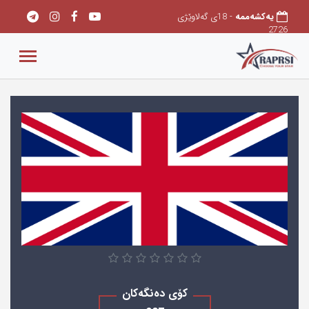
یەکشەممە
- 18ی گەلاوێژی
2726
کۆی دەنگەکان