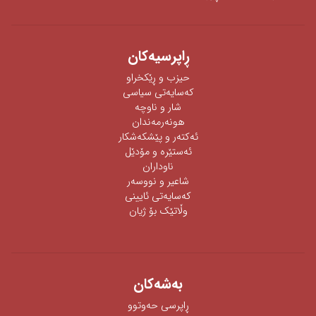
ڕاپرسیه‌كان
حیزب و ڕێکخراو
كەسایەتی سیاسی
شار و ناوچە
هونەرمەندان
ئه‌كته‌ر‌ و پێشكه‌شكار
ئه‌ستێره‌ و مۆدێل
ناوداران
شاعیر و نووسەر
كەسایەتی ئایینی
وڵاتێک بۆ ژیان
به‌شه‌كان
ڕاپرسی‌ حه‌وتوو