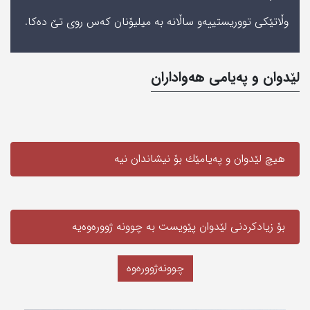
وڵاتێكی‌ تووریستییه‌‌و ساڵانه‌ به‌ میلیۆنان كه‌س روی‌ تێ‌ ده‌كا.
لێدوان و په‌یامی‌ هه‌واداران
هیچ لێدوان و په‌یامێك بۆ نیشاندان نیه‌
بۆ زیادکردنی لێدوان پێویست به‌ چوونە ژوورەوەیه‌
چوونەژوورەوە