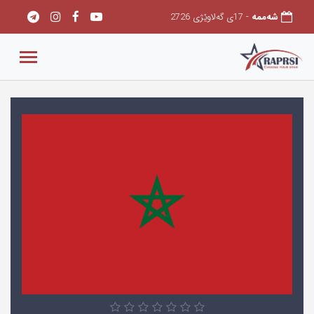
شەممه
- 17ی گەلاوێژی 2726