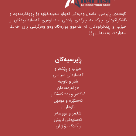
ناوه‌ندی‌ ڕاپرسی‌، دامه‌زراوه‌یه‌كی‌ ته‌واو سه‌ربه‌خۆیه‌ بۆ ڕوونكردنه‌وه‌ و
ئاشكراكردنی‌‌ چركه‌ به‌ چركه‌ی‌ ڕاده‌ی‌ جه‌ماوه‌ری‌ كه‌سایه‌تییه‌كان و
حیزب و ڕێكخراوه‌كان له‌ هه‌موو بواره‌كانه‌وه‌‌‌و وه‌رگرتنی‌ ڕای‌ خه‌ڵك
سه‌باره‌ت به‌ بابه‌تی‌ ڕۆژ.
ڕاپرسیه‌كان
حیزب و ڕێکخراو
كەسایەتی سیاسی
شار و ناوچە
هونەرمەندان
ئه‌كته‌ر‌ و پێشكه‌شكار
ئه‌ستێره‌ و مۆدێل
ناوداران
شاعیر و نووسەر
كەسایەتی ئایینی
وڵاتێک بۆ ژیان