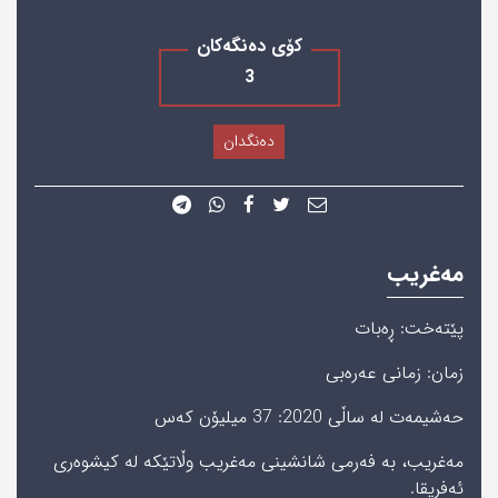
کۆی دەنگەکان
3
دەنگدان
مەغریب
پێته‌خت: ڕەبات
زمان: زمانی عەرەبی
حه‌شیمه‌ت له‌ ساڵی‌ 2020: 37 میلیۆن‌ كه‌س
مەغریب، بە فەرمی شانشینی مەغریب وڵاتێکە لە کیشوەری
ئەفریقا.