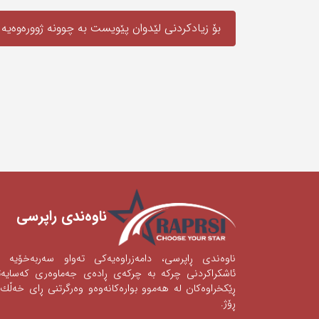
بۆ زیادکردنی لێدوان پێویست به‌ چوونە ژوورەوەیه‌
ناوه‌ندی ‌راپرسی
ناوه‌ندی‌ ڕاپرسی‌، دامه‌زراوه‌یه‌كی‌ ته‌واو سه‌ربه‌خۆیه‌
ئاشكراكردنی‌‌ چركه‌ به‌ چركه‌ی‌ ڕاده‌ی‌ جه‌ماوه‌ری‌ كه‌سای
ڕێكخراوه‌كان له‌ هه‌موو بواره‌كانه‌وه‌‌‌و وه‌رگرتنی‌ ڕای‌ خه‌ڵك 
ڕۆژ.