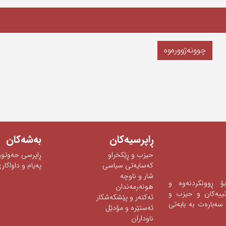
چوونەژوورەوە
ڕاپرسیه‌كان
به‌شه‌كان
حیزب و ڕێکخراو
ڕاپرسی‌ حه‌وتوو
كەسایەتی سیاسی
په‌یام و داواكاری
شار و ناوچە
 بۆ ڕوونكردنه‌وه‌ و
هونەرمەندان
ه‌تییه‌كان و حیزب و
ئه‌كته‌ر‌ و پێشكه‌شكار
سه‌باره‌ت به‌ بابه‌تی‌
ئه‌ستێره‌ و مۆدێل
ناوداران