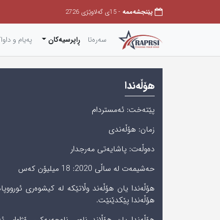
پێنجشەممه
- 15ی گەلاوێژی 2726
سەرەتا
ڕاپرسیەکان
په‌یام و داوا
ھۆڵەندا
پێته‌خت: ئەمستردام
زمان: هۆڵەندی
دەوڵەت: پاشایەتی مەرجدار
حه‌شیمه‌ت له‌ ساڵی‌ 2020: 18 میلیۆن‌ كه‌س
ھۆڵەندا يان ھۆڵەند وڵاتێکە لە کیشوەری ئوروو
ھۆڵەندا پێکدێنێت.
ھۆڵەندا یان ھۆڵاند ناوی ناوچەیەکی ڕۆژاوای ئە