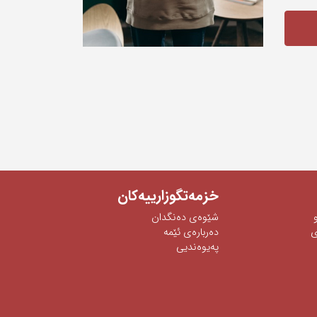
خزمەتگوزارییەکان
شێوه‌ی‌ ده‌نگدان
‌
دەربارەی ئێمە
پەیوەندیی