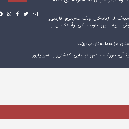
ەیەک لە زمانەکان وەک عەرەبی‌و فارسی‌و
ۆش نییە ناوی ناوچەیەکی وڵاتەکەیان بە
تان ھۆڵەندا بەکاردەبردرێت.
ڵی، خۆراک، مادەی کیمیایی، کەشتی‌و بەلەم‌و پاپۆر