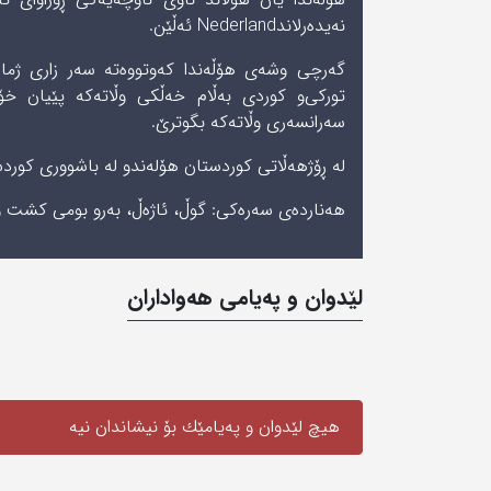
نەیدەرلاندNederland ئەڵێن.
گەرچی وشەی ھۆڵەندا کەوتووەتە سەر زاری ژمار
تورکی‌و کوردی بەڵام خەڵکی وڵاتەکە پێیان خ
سەرانسەری وڵاتەکە بگوترێ.
لە ڕۆژھەڵاتی کوردستان ھۆلەند‌و لە باشووری کوردس
ھەناردەی سەرەکی: گوڵ، ئاژەڵ، بەرو بومی کشت وکا
لێدوان و په‌یامی‌ هه‌واداران
هیچ لێدوان و په‌یامێك بۆ نیشاندان نیه‌