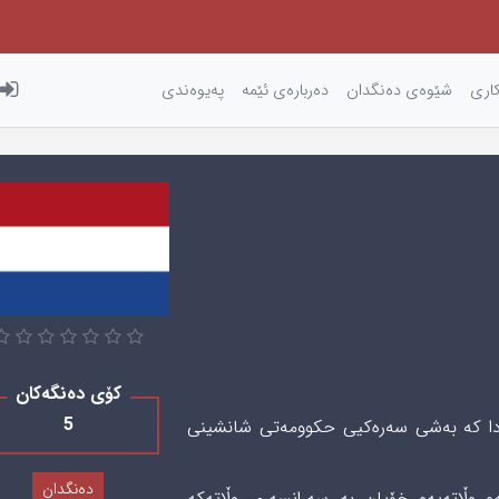
كاری‌
شێوه‌ی‌ ده‌نگدان
دەربارەی ئێمه
پەیوەندی
کۆی دەنگەکان
5
پادا کە بەشی سەرەکیی حکوومەتی شانشینی
دەنگدان
و وڵاتەیە‌و خۆیان بە سەرانسەری وڵاتەکە