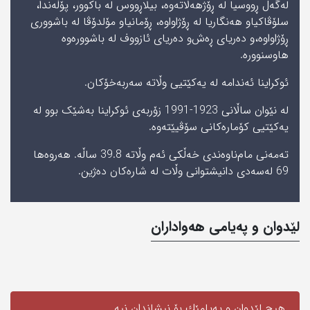
لەگەڵ ڕووسیا لە ڕۆژھەڵاتەوە، بیلاڕووس لە باکوور، پۆڵەندا،
سلۆڤاکیا‌و ھەنگاریا لە ڕۆژاواوە، ڕۆمانیا‌و مۆلدۆڤا لە باشووری
ڕۆژاواوە،‌و دەریای ڕەش‌و دەریای ئازووف لە باشوورەوە
ھاوسنوورە.
ئوکراینا ئەندامە لە یەکێتیی وڵاتە سەربەخۆکان.
لە نێوان ساڵانی 1923-1991 زۆربەی ئوکراینا بەشێک بوو لە
یەکێتیی کۆمارەکانی سۆڤیێتەوە.
تەمەنی مام‌ناوەندی خەڵکی ئەم وڵاتە 39.8 ساڵە. ھەروەھا
69 لەسەدی دانیشتوانی وڵات لە شارەکان دەژین.
لێدوان و په‌یامی‌ هه‌واداران
هیچ لێدوان و په‌یامێك بۆ نیشاندان نیه‌