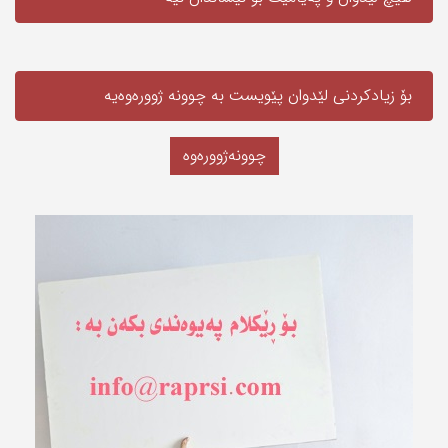
بۆ زیادکردنی لێدوان پێویست به‌ چوونە ژوورەوەیه‌
چوونەژوورەوە