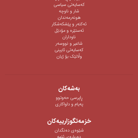
كەسایەتی سیاسی
شار و ناوچە
هونەرمەندان
ئه‌كته‌ر‌ و پێشكه‌شكار
ئه‌ستێره‌ و مۆدێل
ناوداران
شاعیر و نووسەر
كەسایەتی ئایینی
وڵاتێک بۆ ژیان
به‌شه‌كان
ڕاپرسی‌ حه‌وتوو
په‌یام و داواكاری‌
خزمەتگوزارییەکان
شێوه‌ی‌ ده‌نگدان
دەربارەی ئێمە