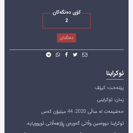
کۆی دەنگەکان
2
دەنگدان
ئوکراینا
پێته‌خت: کیێڤ
زمان: ئوکراینی
حه‌شیمه‌ت له‌ ساڵی‌ 2020: 44 میلیۆن‌ كه‌س
ئوکراینا دووەمین وڵاتی گەورەی ڕۆژھەڵاتی ئورووپایە.