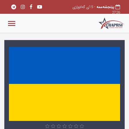
پێنجشەممه
- 15ی گەلاوێژی
2726