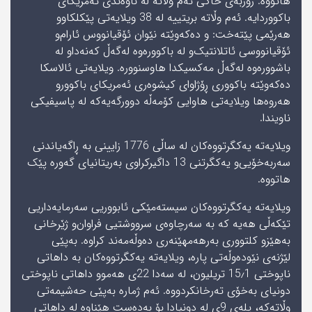
ھاتووە. زۆربەی خاکی ئەم وڵاتە لە ناوەندی ئەمریکای
باکووردایە. ئەم وڵاتە بریتییە لە 38 ویلایەتی پێکلکاو‌و
ھەرێمی پێته‌خت: ‌و دەکەوێتە نێوان ئۆقیانووس ئارام‌و
ئۆقیانووسی ئاتلانتیک‌و لە باکوورەوە لەگەڵ کەنەدا‌و لە
باشوورەوە لەگەڵ مەکسیکدا ھاوسنوورە. ویلایەتی ئالاسکا
دەکەوێتە باکووری ڕۆژاوای کیشوەری ئەمریکای باکوور‌و
ھەروەھا ویلایەتی ھاوایی کۆمەڵە دوورگەیەکە لە پاسیفیکی
ناویندا.
ویلایەتە یەکگرتووەکان لە ساڵی 1776 زایینی بە ڕاگەیاندنی
سەربەخۆیی‌و یەکگرتنی 13 داگیرکراوی بەریتانیای گەورە پێک
ھاتووە.
ویلایەتە یەکگرتووەکان سیستەمێکی ئابووریی سەرمایەداریی
تێکەڵی ھەیە کە بە سەرچاوەی سرووشتیی فراوان‌و ژێرخانی
بەھێز‌و کلتووری بەرھەمھێنەری دەوڵەمەند کراوە. بەپێی
لێژنەی نێودەوڵەتی پارە، ویلایەتە یەکگرتووەکان بە داھاتی
ناپوختی 15٫1 تریلیون، لە سەدا 22ی ھەموو داھاتی ناپوختی
دونیای بەخۆی تەرخانکردووە. ئەم ژمارە بەپێی حەشیمەتی
وڵاتەکە، پلەی 9ی لە دونیادا بۆ بەدەست ھێناوە لە داھاتی