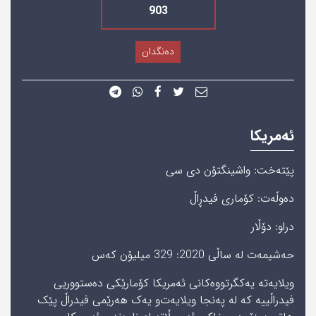
903
دەنگدان
ئەمریکا
پێته‌خت: واشینگتۆن دی سی
دەوڵەت: کۆماری فیدڕاڵ
دراو: دۆڵار
حه‌شیمه‌ت له‌ ساڵی‌ 2020: 329 میلیۆن‌ كه‌س
ویلایەتە یەکگرتووەکانی ئەمریکا کۆمارێکی دەستووریی
فیدراڵییە کە لە پەنجا ویلایەت‌و یەک ھەرێمی فیدراڵ پێک