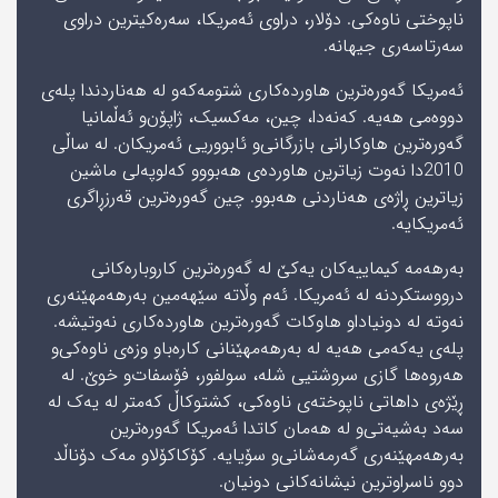
ناپوختی ناوەکی. دۆلار، دراوی ئەمریکا، سەرەکیترین دراوی
سەرتاسەری جیھانە.
ئەمریکا گەورەترین ھاوردەکاری شتومەکە‌و لە ھەناردندا پلەی
دووەمی ھەیە. کەنەدا، چین، مەکسیک، ژاپۆن‌و ئەڵمانیا
گەورەترین ھاوکارانی بازرگانی‌و ئابووریی ئەمریکان. لە ساڵی
2010دا نەوت زیاترین ھاوردەی ھەبوو‌و کەلوپەلی ماشین
زیاترین ڕاژەی ھەناردنی ھەبوو. چین گەورەترین قەرزڕاگری
ئەمریکایە.
بەرھەمە کیماییەکان یەکێ لە گەورەترین کاروبارەکانی
درووستکردنە لە ئەمریکا. ئەم وڵاتە سێھەمین بەرھەمھێنەری
نەوتە لە دونیادا‌و ھاوکات گەورەترین ھاوردەکاری نەوتیشە.
پلەی یەکەمی ھەیە لە بەرھەمھێنانی کارەبا‌و وزەی ناوەکی‌و
ھەروەھا گازی سروشتیی شلە، سولفور، فۆسفات‌و خوێ. لە
ڕێژەی داھاتی ناپوختەی ناوەکی، کشتوکاڵ کەمتر لە یەک لە
سەد بەشیەتی‌و لە ھەمان کاتدا ئەمریکا گەورەترین
بەرھەمھێنەری گەرمەشانی‌و سۆیایە. کۆکاکۆلا‌و مەک دۆناڵد
دوو ناسراوترین نیشانەکانی دونیان.