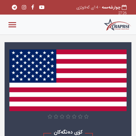
چوارشەممه
- 14ی گەلاوێژی
2726
کۆی دەنگەکان