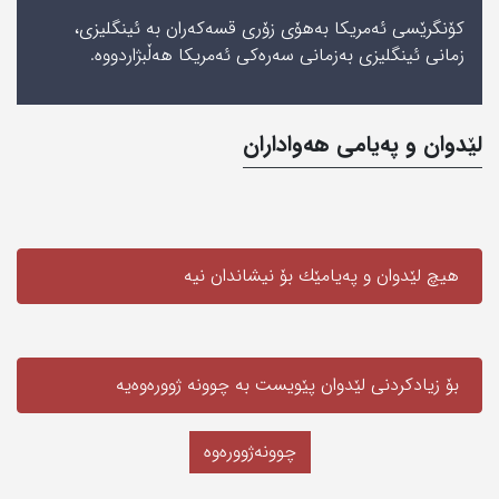
کۆنگرێسی ئەمریکا بەھۆی زۆری قسەکەران بە ئینگلیزی،
زمانی‌ ئینگلیزی بەزمانی سەرەکی ئەمریکا ھەڵبژاردووه‌.
لێدوان و په‌یامی‌ هه‌واداران
هیچ لێدوان و په‌یامێك بۆ نیشاندان نیه‌
بۆ زیادکردنی لێدوان پێویست به‌ چوونە ژوورەوەیه‌
چوونەژوورەوە