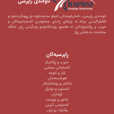
ناوه‌ندی ‌راپرسی
ناوه‌ندی‌ ڕاپرسی‌، دامه‌زراوه‌یه‌كی‌ ته‌واو سه‌ربه‌خۆیه‌ بۆ ڕوونكردنه‌وه‌ و
ئاشكراكردنی‌‌ چركه‌ به‌ چركه‌ی‌ ڕاده‌ی‌ جه‌ماوه‌ری‌ كه‌سایه‌تییه‌كان و
حیزب و ڕێكخراوه‌كان له‌ هه‌موو بواره‌كانه‌وه‌‌‌و وه‌رگرتنی‌ ڕای‌ خه‌ڵك
سه‌باره‌ت به‌ بابه‌تی‌ ڕۆژ.
ڕاپرسیه‌كان
حیزب و ڕێکخراو
كەسایەتی سیاسی
شار و ناوچە
هونەرمەندان
ئه‌كته‌ر‌ و پێشكه‌شكار
ئه‌ستێره‌ و مۆدێل
ناوداران
شاعیر و نووسەر
كەسایەتی ئایینی
وڵاتێک بۆ ژیان