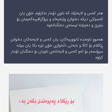
هه‌ر كه‌س و لایه‌نێك كه‌ ناوی‌ تۆمار نه‌كراوه‌، خۆی‌ یان
كه‌سێكی‌ دیكه‌ ده‌توانێ‌ وێنه‌یه‌ك و بیۆگرافییه‌كه‌یمان‌ بۆ
بنێرێ‌ و ده‌چێته‌ لیسته‌ی‌ ده‌نگدانه‌وه
هه‌موو ناوه‌نده‌ ئابووریه‌كان، یان كه‌س و لایه‌نه‌كان ده‌توانن‌
ڕێكلام بۆ كاڵا‌ و بابه‌تی‌‌ دڵخوازی‌ خۆی‌ لێره‌ بكا یان ببێته‌
سپۆنسه‌ر بۆ ئه‌و كه‌س و لایه‌نانه‌ی‌ ناویان بۆ ده‌نگدان تۆمار
كراوه‌