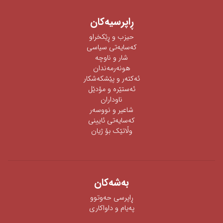
ڕاپرسیه‌كان
حیزب و ڕێکخراو
كەسایەتی سیاسی
شار و ناوچە
هونەرمەندان
ئه‌كته‌ر‌ و پێشكه‌شكار
ئه‌ستێره‌ و مۆدێل
ناوداران
شاعیر و نووسەر
كەسایەتی ئایینی
وڵاتێک بۆ ژیان
به‌شه‌كان
ڕاپرسی‌ حه‌وتوو
په‌یام و داواكاری‌