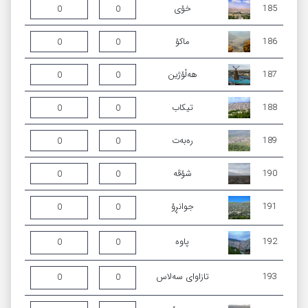
185
خۆی‌
0
0
186
ماکۆ
0
0
187
ھەڵۆژین
0
0
188
تیکاب
0
0
189
ره‌به‌ت
0
0
190
شۆڤە
0
0
191
جوانڕۆ
0
0
192
پاوە
0
0
193
تازاوای سەلاس
0
0