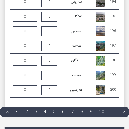
194
سەرپێڵ
0
0
195
کەنگاوەر
0
0
196
سونقوڕ
0
0
197
سەحنە
0
0
198
باینگان
0
0
199
نۆدشە
0
0
200
ھەرسین
0
0
<<
<
2
3
4
5
6
7
8
9
10
11
>