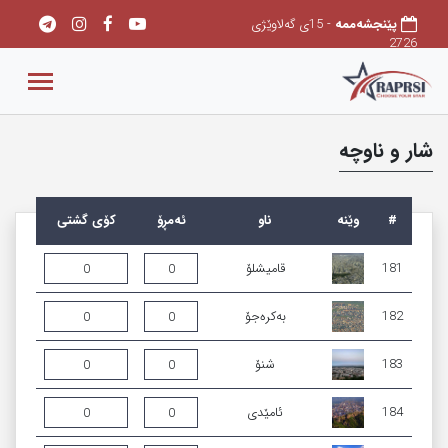
پێنجشەممه
- 15ی گەلاوێژی
2726
شار و ناوچە
#
وێنه‌
ناو
ئەمڕۆ
کۆی گشتی
181
قامیشلۆ
0
0
182
بەکرەجۆ
0
0
183
شنۆ
0
0
184
ئامێدی
0
0