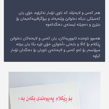
هه‌ر كه‌س و لایه‌نێك كه‌ ناوی‌ تۆمار نه‌كراوه‌، خۆی‌ یان
كه‌سێكی‌ دیكه‌ ده‌توانێ‌ وێنه‌یه‌ك و بیۆگرافییه‌كه‌یمان‌ بۆ
بنێرێ‌ و ده‌چێته‌ لیسته‌ی‌ ده‌نگدانه‌وه
هه‌موو ناوه‌نده‌ ئابووریه‌كان، یان كه‌س و لایه‌نه‌كان ده‌توانن‌
ڕێكلام بۆ كاڵا‌ و بابه‌تی‌‌ دڵخوازی‌ خۆی‌ لێره‌ بكا یان ببێته‌
سپۆنسه‌ر بۆ ئه‌و كه‌س و لایه‌نانه‌ی‌ ناویان بۆ ده‌نگدان تۆمار
كراوه‌