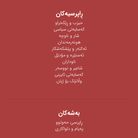
ڕاپرسیه‌كان
حیزب و ڕێکخراو
كەسایەتی سیاسی
شار و ناوچە
هونەرمەندان
ئه‌كته‌ر‌ و پێشكه‌شكار
ئه‌ستێره‌ و مۆدێل
ناوداران
شاعیر و نووسەر
كەسایەتی ئایینی
وڵاتێک بۆ ژیان
به‌شه‌كان
ڕاپرسی‌ حه‌وتوو
په‌یام و داواكاری‌