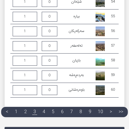
54
شێخان
1
0
55
بیارە
1
0
56
سەرکەپکان
1
0
57
تەلەعفەر
1
0
58
بازیان
1
0
59
به‌رده‌ڕه‌شه‌
1
0
60
باوەرەشانی
1
0
<
1
2
3
4
5
6
7
8
9
10
>
>>