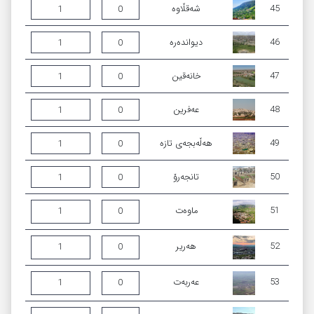
45
شەقڵاوە
1
0
46
دیواندەرە
1
0
47
خانەقین
1
0
48
عەفرین
1
0
49
ھەڵەبجەی تازە
1
0
50
تانجەرۆ
1
0
51
ماوەت
1
0
52
ھەریر
1
0
53
عەربەت
1
0