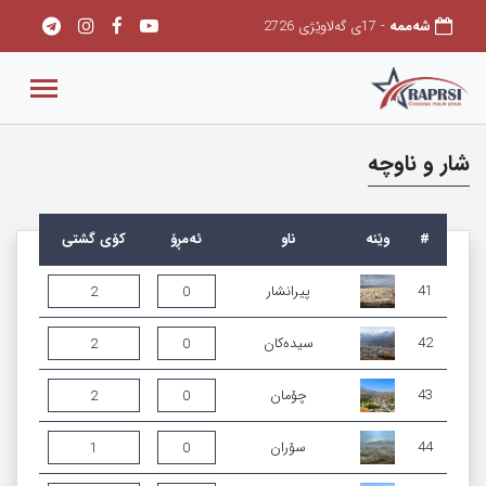
شەممه
- 17ی گەلاوێژی 2726
شار و ناوچە
#
وێنه‌
ناو
ئەمڕۆ
کۆی گشتی
41
پیرانشار
2
0
42
سیدەکان
2
0
43
چۆمان
2
0
44
سۆران
1
0