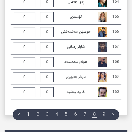
154
ڕەوا جەمال
0
0
155
كۆمسای‌
0
0
156
حوسێن سەفامەنش
0
0
157
شاباز زەمانی
0
0
158
هونەر محەممەد
0
0
159
نازدار جەزیری
0
0
160
خالید ره‌شید
0
0
<
1
2
3
4
5
6
7
8
9
>