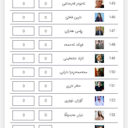
145
ئەنوەر قەرەداغی
0
0
146
نارین فەقێ
0
0
147
ڕۆمی هه‌ركی
0
0
148
فوئاد ئەحمەد
0
0
149
ئازاد خانەقینی
0
0
150
محەممەدڕەزا دارابی
0
0
151
حافز نازری
0
0
152
گۆران نووری
0
0
153
نیان عەبدوڵڵا
0
0