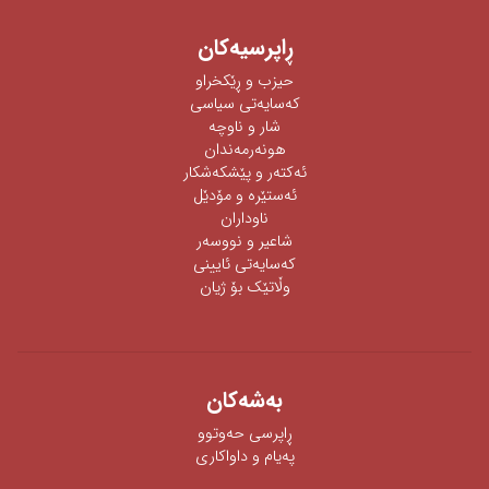
ڕاپرسیه‌كان
حیزب و ڕێکخراو
كەسایەتی سیاسی
شار و ناوچە
هونەرمەندان
ئه‌كته‌ر‌ و پێشكه‌شكار
ئه‌ستێره‌ و مۆدێل
ناوداران
شاعیر و نووسەر
كەسایەتی ئایینی
وڵاتێک بۆ ژیان
به‌شه‌كان
ڕاپرسی‌ حه‌وتوو
په‌یام و داواكاری‌