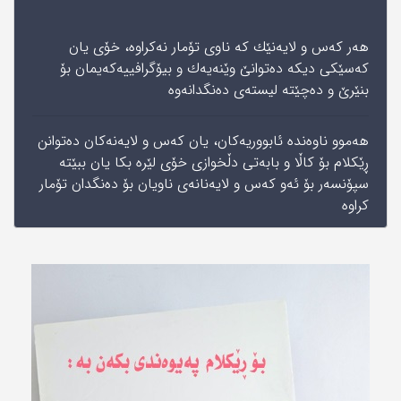
هه‌ر كه‌س و لایه‌نێك كه‌ ناوی‌ تۆمار نه‌كراوه‌، خۆی‌ یان
كه‌سێكی‌ دیكه‌ ده‌توانێ‌ وێنه‌یه‌ك و بیۆگرافییه‌كه‌یمان‌ بۆ
بنێرێ‌ و ده‌چێته‌ لیسته‌ی‌ ده‌نگدانه‌وه
هه‌موو ناوه‌نده‌ ئابووریه‌كان، یان كه‌س و لایه‌نه‌كان ده‌توانن‌
ڕێكلام بۆ كاڵا‌ و بابه‌تی‌‌ دڵخوازی‌ خۆی‌ لێره‌ بكا یان ببێته‌
سپۆنسه‌ر بۆ ئه‌و كه‌س و لایه‌نانه‌ی‌ ناویان بۆ ده‌نگدان تۆمار
كراوه‌