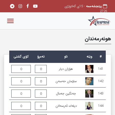
پێنجشەممه
- 15ی گەلاوێژی
2726
هونەرمەندان
#
وێنه‌
ناو
ئەمڕۆ
کۆی گشتی
141
ھۆزان دیار
0
0
142
سلێمان حەسەن
0
0
143
جه‌نگین جه‌مال
0
0
144
دیله‌ك ئه‌رسه‌لان
0
0